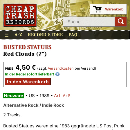
Warenkorb
0
☰
A-Z
RECORD STORE
FAQ
BUSTED STATUES
Red Clouds (7")
4,50 €
(zzgl.
Versandkosten
bei Versand)
PREIS:
In der Regel sofort lieferbar!
In den Warenkorb
Neuware
•
US
•
1989
•
Arf! Arf!
Alternative Rock / Indie Rock
2 Tracks.
Busted Statues waren eine 1983 gegründete US Post Punk