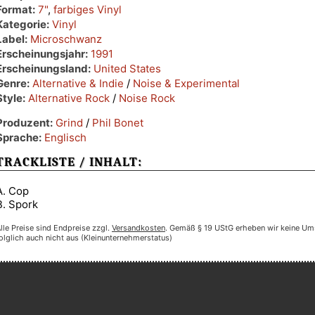
Format:
7"
,
farbiges Vinyl
Kategorie:
Vinyl
Label:
Microschwanz
Erscheinungsjahr:
1991
Erscheinungsland:
United States
Genre:
Alternative & Indie
/
Noise & Experimental
Style:
Alternative Rock
/
Noise Rock
Produzent:
Grind
/
Phil Bonet
Sprache:
Englisch
TRACKLISTE / INHALT:
A. Cop
B. Spork
lle Preise sind Endpreise zzgl.
Versandkosten
. Gemäß § 19 UStG erheben wir keine Um
olglich auch nicht aus (Kleinunternehmerstatus)