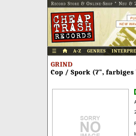
Record Store & Online-Shop * Neu & 2
PU
NEW WAV
☰
A-Z
GENRES
INTERPR
GRIND
Cop / Spork (7", farbiges