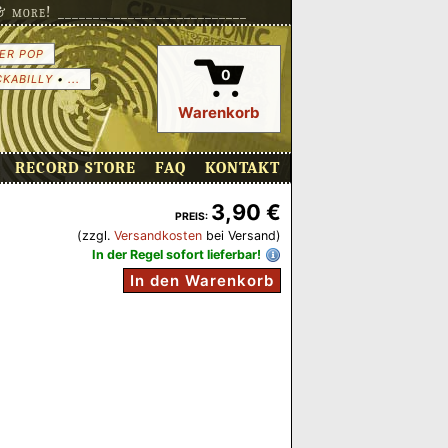
more! ___________________________
ER POP
0
CKABILLY
•
...
Warenkorb
RECORD STORE
FAQ
KONTAKT
3,90 €
PREIS:
(zzgl.
Versandkosten
bei Versand)
In der Regel sofort lieferbar!
In den Warenkorb