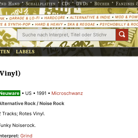
nd Hand * Schallplatten * CDs * DVDs * Bücher * Fanzines & 
MOD & POW
•
ALTERNATIVE & INDIE
•
HARDCORE
•
GARAGE & LO-FI
•
NK
E & SYNTH-POP
•
HARD & HEAVY
•
SKA & REGGAE
•
PSYCHOBILLY & RO
ETEN
LABELS
 Vinyl)
Neuware
•
US
•
1991
•
Microschwanz
Alternative Rock / Noise Rock
2 Tracks; Rotes Vinyl.
Funky Noiserock.
Interpret:
Grind