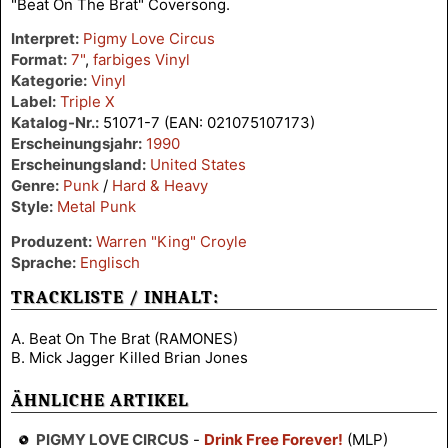
"Beat On The Brat" Coversong.
Interpret:
Pigmy Love Circus
Format:
7"
,
farbiges Vinyl
Kategorie:
Vinyl
Label:
Triple X
Katalog-Nr.:
51071-7 (EAN: 021075107173)
Erscheinungsjahr:
1990
Erscheinungsland:
United States
Genre:
Punk
/
Hard & Heavy
Style:
Metal Punk
Produzent:
Warren "King" Croyle
Sprache:
Englisch
TRACKLISTE / INHALT:
A. Beat On The Brat (RAMONES)
B. Mick Jagger Killed Brian Jones
ÄHNLICHE ARTIKEL
PIGMY LOVE CIRCUS
-
Drink Free Forever!
(MLP)