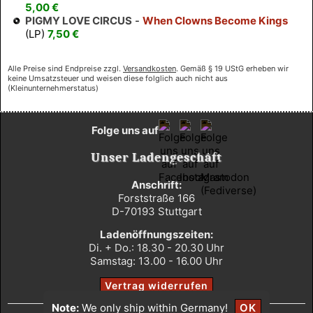
5,00 €
PIGMY LOVE CIRCUS
-
When Clowns Become Kings
(LP)
7,50 €
Alle Preise sind Endpreise zzgl.
Versandkosten
. Gemäß § 19 UStG erheben wir
keine Umsatzsteuer und weisen diese folglich auch nicht aus
(Kleinunternehmerstatus)
Folge uns auf
Unser Ladengeschäft
Anschrift:
Forststraße 166
D-70193 Stuttgart
Ladenöffnungszeiten:
Di. + Do.: 18.30 - 20.30 Uhr
Samstag: 13.00 - 16.00 Uhr
Vertrag widerrufen
Note:
We only ship within Germany!
OK