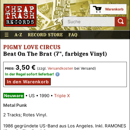
Warenkorb
0
☰
A-Z
RECORD STORE
FAQ
PIGMY LOVE CIRCUS
Beat On The Brat (7", farbiges Vinyl)
3,50 €
(zzgl.
Versandkosten
bei Versand)
PREIS:
In der Regel sofort lieferbar!
In den Warenkorb
Neuware
•
US
•
1990
•
Triple X
Metal Punk
2 Tracks; Rotes Vinyl.
1986 gegründete US-Band aus Los Angeles. Inkl. RAMONES