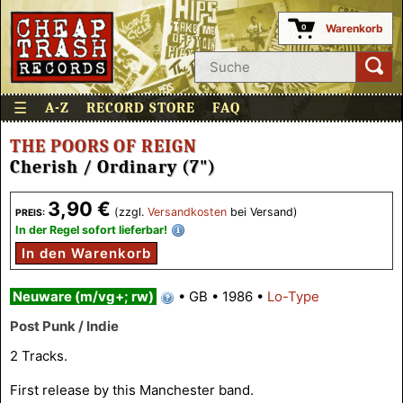
Warenkorb
0
☰
A-Z
RECORD STORE
FAQ
THE POORS OF REIGN
Cherish / Ordinary (7")
3,90 €
(zzgl.
Versandkosten
bei Versand)
PREIS:
In der Regel sofort lieferbar!
In den Warenkorb
Neuware (m/vg+; rw)
•
GB
•
1986
•
Lo-Type
Post Punk / Indie
2 Tracks.
First release by this Manchester band.