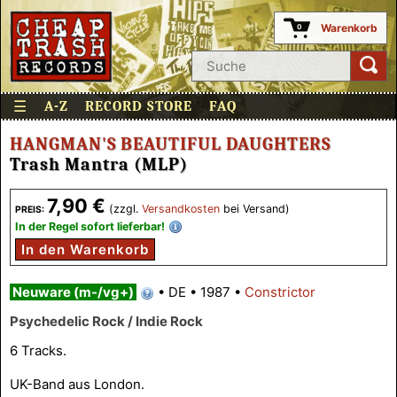
Warenkorb
0
☰
A-Z
RECORD STORE
FAQ
HANGMAN'S BEAUTIFUL DAUGHTERS
Trash Mantra (MLP)
7,90 €
(zzgl.
Versandkosten
bei Versand)
PREIS:
In der Regel sofort lieferbar!
In den Warenkorb
Neuware (m-/vg+)
•
DE
•
1987
•
Constrictor
Psychedelic Rock / Indie Rock
6 Tracks.
UK-Band aus London.