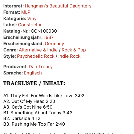
Interpret:
Hangman's Beautiful Daughters
Format:
MLP
Kategorie:
Vinyl
Label:
Constrictor
Katalog-Nr.:
CON! 00030
Erscheinungsjahr:
1987
Erscheinungsland:
Germany
Genre:
Alternative & Indie
/
Rock & Pop
Style:
Psychedelic Rock
/
Indie Rock
Produzent:
Dan Treacy
Sprache:
Englisch
TRACKLISTE / INHALT:
A1. They Fell For Words Like Love 3:02
A2. Out Of My Head 2:20
A3. Cat's Got Nine 6:50
B1. Something About Today 3:43
B2. Darkside 4:12
B3. Pushing Me Too Far 2:40