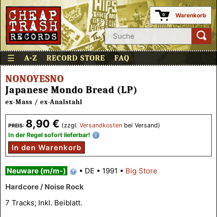
Warenkorb
0
☰
A-Z
RECORD STORE
FAQ
NONOYESNO
Japanese Mondo Bread (LP)
ex-Mass / ex-Analstahl
8,90 €
(zzgl.
Versandkosten
bei Versand)
PREIS:
In der Regel sofort lieferbar!
In den Warenkorb
Neuware (m/m-)
•
DE
•
1991
•
Big Store
Hardcore / Noise Rock
7 Tracks; Inkl. Beiblatt.