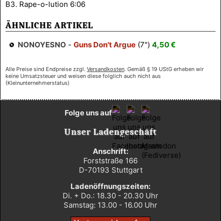
B3. Rape-o-lution 6:06
ÄHNLICHE ARTIKEL
NONOYESNO
-
Guns Don't Argue
(7")
4,50 €
Alle Preise sind Endpreise zzgl.
Versandkosten
. Gemäß § 19 UStG erheben wir
keine Umsatzsteuer und weisen diese folglich auch nicht aus
(Kleinunternehmerstatus)
Folge uns auf
Unser Ladengeschäft
Anschrift:
Forststraße 166
D-70193 Stuttgart
Ladenöffnungszeiten:
Di. + Do.: 18.30 - 20.30 Uhr
Samstag: 13.00 - 16.00 Uhr