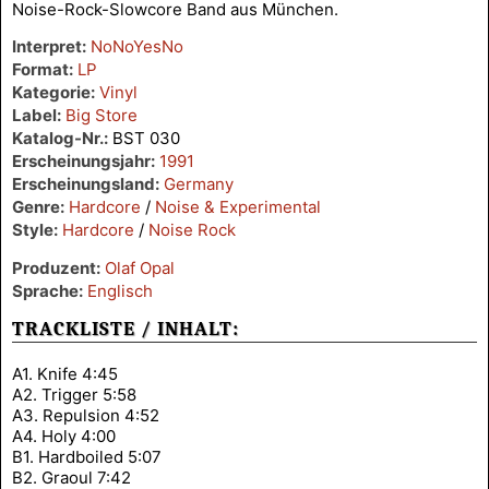
Noise-Rock-Slowcore Band aus München.
Interpret:
NoNoYesNo
Format:
LP
Kategorie:
Vinyl
Label:
Big Store
Katalog-Nr.:
BST 030
Erscheinungsjahr:
1991
Erscheinungsland:
Germany
Genre:
Hardcore
/
Noise & Experimental
Style:
Hardcore
/
Noise Rock
Produzent:
Olaf Opal
Sprache:
Englisch
TRACKLISTE / INHALT:
A1. Knife 4:45
A2. Trigger 5:58
A3. Repulsion 4:52
A4. Holy 4:00
B1. Hardboiled 5:07
B2. Graoul 7:42