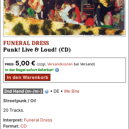
FUNERAL DRESS
Punk! Live & Loud! (CD)
5,00 €
(zzgl.
Versandkosten
bei Versand)
PREIS:
In der Regel sofort lieferbar!
In den Warenkorb
2nd Hand (m-/m-)
•
DE
•
We Bite
Streetpunk / Oi!
20 Tracks.
Interpret:
Funeral Dress
Format:
CD