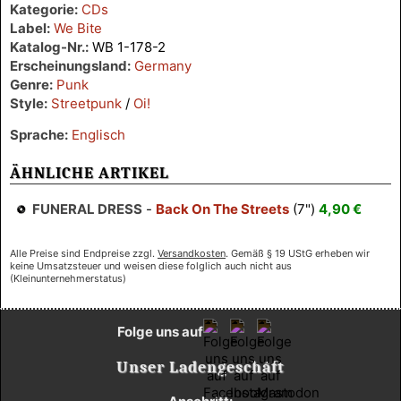
Kategorie:
CDs
Label:
We Bite
Katalog-Nr.:
WB 1-178-2
Erscheinungsland:
Germany
Genre:
Punk
Style:
Streetpunk
/
Oi!
Sprache:
Englisch
ÄHNLICHE ARTIKEL
FUNERAL DRESS
-
Back On The Streets
(7")
4,90 €
Alle Preise sind Endpreise zzgl.
Versandkosten
. Gemäß § 19 UStG erheben wir
keine Umsatzsteuer und weisen diese folglich auch nicht aus
(Kleinunternehmerstatus)
Folge uns auf
Unser Ladengeschäft