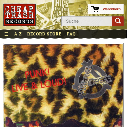
Warenkorb
0
☰
A-Z
RECORD STORE
FAQ