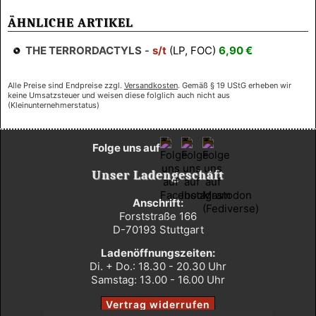
ÄHNLICHE ARTIKEL
THE TERRORDACTYLS
-
s/t
(LP, FOC)
6,90 €
Alle Preise sind Endpreise zzgl.
Versandkosten
. Gemäß § 19 UStG erheben wir
keine Umsatzsteuer und weisen diese folglich auch nicht aus
(Kleinunternehmerstatus)
Folge uns auf
Unser Ladengeschäft
Anschrift:
Forststraße 166
D-70193 Stuttgart
Ladenöffnungszeiten:
Di. + Do.: 18.30 - 20.30 Uhr
Samstag: 13.00 - 16.00 Uhr
Vertrag widerrufen