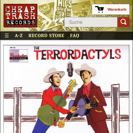
Warenkorb
0
☰
A-Z
RECORD STORE
FAQ