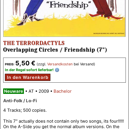
THE TERRORDACTYLS
Overlapping Circles / Friendship (7")
5,50 €
(zzgl.
Versandkosten
bei Versand)
PREIS:
In der Regel sofort lieferbar!
In den Warenkorb
Neuware
•
AT
•
2009
•
Bachelor
Anti-Folk / Lo-Fi
4 Tracks; 500 copies.
This 7" actually does not contain only two songs, its four!!!!!
On the A-Side you get the normal album versions. On the