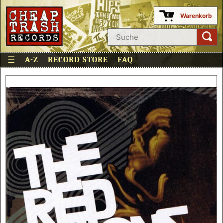
Warenkorb
0
☰
A-Z
RECORD STORE
FAQ