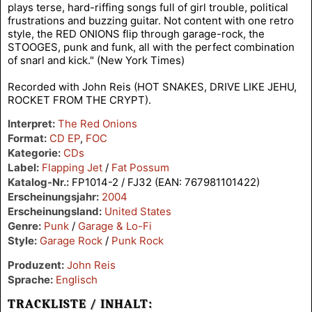
plays terse, hard-riffing songs full of girl trouble, political
frustrations and buzzing guitar. Not content with one retro
style, the RED ONIONS flip through garage-rock, the
STOOGES, punk and funk, all with the perfect combination
of snarl and kick." (New York Times)
Recorded with John Reis (HOT SNAKES, DRIVE LIKE JEHU,
ROCKET FROM THE CRYPT).
Interpret:
The Red Onions
Format:
CD EP
,
FOC
Kategorie:
CDs
Label:
Flapping Jet
/
Fat Possum
Katalog-Nr.:
FP1014-2 / FJ32 (EAN: 767981101422)
Erscheinungsjahr:
2004
Erscheinungsland:
United States
Genre:
Punk
/
Garage & Lo-Fi
Style:
Garage Rock
/
Punk Rock
Produzent:
John Reis
Sprache:
Englisch
TRACKLISTE / INHALT: