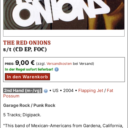
THE RED ONIONS
s/t (CD EP, FOC)
9,00 €
(zzgl.
Versandkosten
bei Versand)
PREIS:
In der Regel sofort lieferbar!
In den Warenkorb
2nd Hand (m-/vg)
•
US
•
2004
•
Flapping Jet
/
Fat
Possum
Garage Rock / Punk Rock
5 Tracks; Digipack.
"This band of Mexican-Americans from Gardena, California,