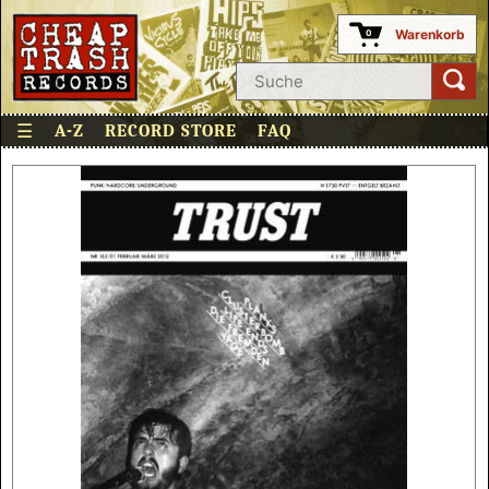
Warenkorb
0
☰
A-Z
RECORD STORE
FAQ