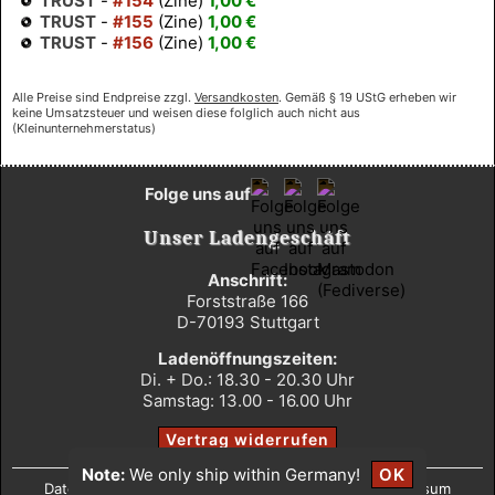
TRUST
-
#154
(Zine)
1,00 €
TRUST
-
#155
(Zine)
1,00 €
TRUST
-
#156
(Zine)
1,00 €
Alle Preise sind Endpreise zzgl.
Versandkosten
. Gemäß § 19 UStG erheben wir
keine Umsatzsteuer und weisen diese folglich auch nicht aus
(Kleinunternehmerstatus)
Folge uns auf
Unser Ladengeschäft
Anschrift:
Forststraße 166
D-70193 Stuttgart
Ladenöffnungszeiten:
Di. + Do.: 18.30 - 20.30 Uhr
Samstag: 13.00 - 16.00 Uhr
Vertrag widerrufen
Note:
We only ship within Germany!
OK
Datenschutz
•
AGB
•
Widerrufsbelehrung
•
Impressum