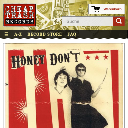
Warenkorb
0
☰
A-Z
RECORD STORE
FAQ