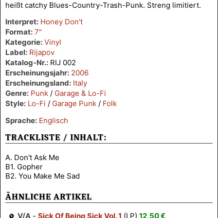
heißt catchy Blues-Country-Trash-Punk. Streng limitiert.
Interpret:
Honey Don't
Format:
7"
Kategorie:
Vinyl
Label:
Rijapov
Katalog-Nr.:
RIJ 002
Erscheinungsjahr:
2006
Erscheinungsland:
Italy
Genre:
Punk
/
Garage & Lo-Fi
Style:
Lo-Fi
/
Garage Punk
/
Folk
Sprache:
Englisch
TRACKLISTE / INHALT:
A. Don't Ask Me
B1. Gopher
B2. You Make Me Sad
ÄHNLICHE ARTIKEL
V/A
-
Sick Of Being Sick Vol. 1
(LP)
12,50 €