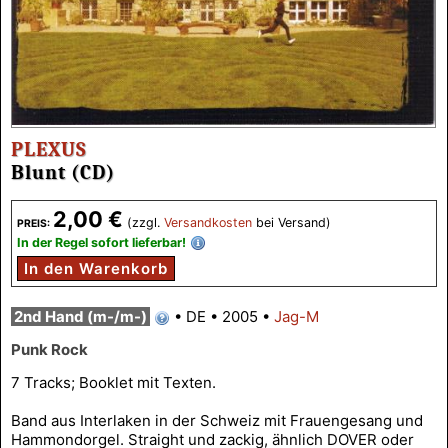
PLEXUS
Blunt (CD)
2,00 €
(zzgl.
Versandkosten
bei Versand)
PREIS:
In der Regel sofort lieferbar!
In den Warenkorb
2nd Hand (m-/m-)
•
DE
•
2005
•
Jag-M
Punk Rock
7 Tracks; Booklet mit Texten.
Band aus Interlaken in der Schweiz mit Frauengesang und
Hammondorgel. Straight und zackig, ähnlich DOVER oder