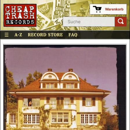
Warenkorb
0
☰
A-Z
RECORD STORE
FAQ