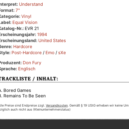
Interpret:
Understand
Format:
7"
Kategorie:
Vinyl
Label:
Equal Vision
Katalog-Nr.:
EVR 21
Erscheinungsjahr:
1994
Erscheinungsland:
United States
Genre:
Hardcore
Style:
Post-Hardcore
/
Emo
/
sXe
Produzent:
Don Fury
Sprache:
Englisch
TRACKLISTE / INHALT:
A. Bored Games
B. Remains To Be Seen
lle Preise sind Endpreise zzgl.
Versandkosten
. Gemäß § 19 UStG erheben wir keine Um
olglich auch nicht aus (Kleinunternehmerstatus)