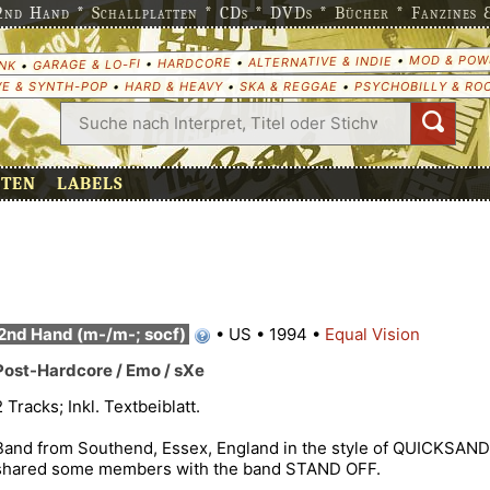
nd Hand * Schallplatten * CDs * DVDs * Bücher * Fanzines & 
MOD & POW
•
ALTERNATIVE & INDIE
•
HARDCORE
•
GARAGE & LO-FI
•
NK
E & SYNTH-POP
•
HARD & HEAVY
•
SKA & REGGAE
•
PSYCHOBILLY & RO
ETEN
LABELS
2nd Hand (m-/m-; socf)
•
US
•
1994
•
Equal Vision
Post-Hardcore / Emo / sXe
2 Tracks; Inkl. Textbeiblatt.
Band from Southend, Essex, England in the style of QUICKSAND
shared some members with the band STAND OFF.