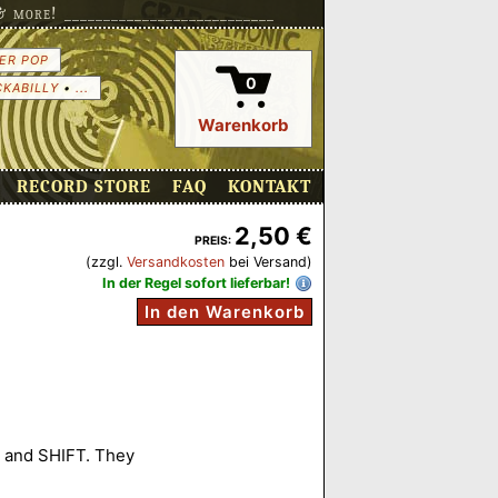
more! ___________________________
ER POP
0
CKABILLY
•
...
Warenkorb
RECORD STORE
FAQ
KONTAKT
2,50 €
PREIS:
(zzgl.
Versandkosten
bei Versand)
In der Regel sofort lieferbar!
In den Warenkorb
 and SHIFT. They