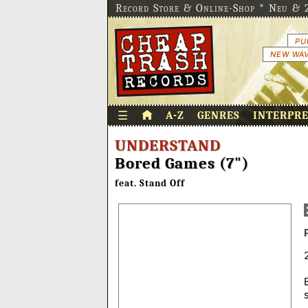
Record Store & Online-Shop * Neu & 2
PU
NEW WAV
☰
A-Z
GENRES
INTERPR
UNDERSTAND
Bored Games (7")
feat. Stand Off