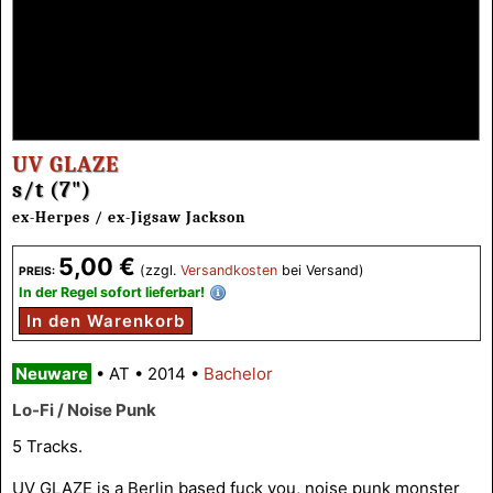
UV GLAZE
s/t (7")
ex-Herpes / ex-Jigsaw Jackson
5,00 €
(zzgl.
Versandkosten
bei Versand)
PREIS:
In der Regel sofort lieferbar!
In den Warenkorb
Neuware
•
AT
•
2014
•
Bachelor
Lo-Fi / Noise Punk
5 Tracks.
UV GLAZE is a Berlin based fuck you, noise punk monster