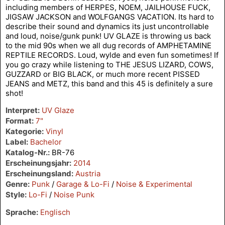
including members of HERPES, NOEM, JAILHOUSE FUCK,
JIGSAW JACKSON and WOLFGANGS VACATION. Its hard to
describe their sound and dynamics its just uncontrollable
and loud, noise/gunk punk! UV GLAZE is throwing us back
to the mid 90s when we all dug records of AMPHETAMINE
REPTILE RECORDS. Loud, wylde and even fun sometimes! If
you go crazy while listening to THE JESUS LIZARD, COWS,
GUZZARD or BIG BLACK, or much more recent PISSED
JEANS and METZ, this band and this 45 is definitely a sure
shot!
Interpret:
UV Glaze
Format:
7"
Kategorie:
Vinyl
Label:
Bachelor
Katalog-Nr.:
BR-76
Erscheinungsjahr:
2014
Erscheinungsland:
Austria
Genre:
Punk
/
Garage & Lo-Fi
/
Noise & Experimental
Style:
Lo-Fi
/
Noise Punk
Sprache:
Englisch