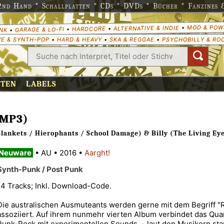
nd Hand * Schallplatten * CDs * DVDs * Bücher * Fanzines & 
MOD & POW
•
ALTERNATIVE & INDIE
•
HARDCORE
•
GARAGE & LO-FI
•
NK
E & SYNTH-POP
•
HARD & HEAVY
•
SKA & REGGAE
•
PSYCHOBILLY & RO
ETEN
LABELS
+MP3)
Blankets / Hierophants / School Damage) & Billy (The Living Ey
Neuware
•
AU
•
2016
•
Aarght!
Synth-Punk / Post Punk
14 Tracks; Inkl. Download-Code.
Die australischen Ausmuteants werden gerne mit dem Begriff 
assoziiert. Auf ihrem nunmehr vierten Album verbindet das Qu
Punk-Rock mit experimentellen Sounds, - laut den Musikern s