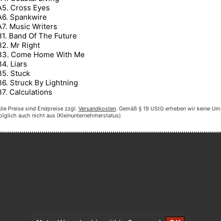
A5. Cross Eyes
A6. Spankwire
A7. Music Writers
B1. Band Of The Future
B2. Mr Right
B3. Come Home With Me
B4. Liars
B5. Stuck
B6. Struck By Lightning
B7. Calculations
lle Preise sind Endpreise zzgl.
Versandkosten
. Gemäß § 19 UStG erheben wir keine Um
olglich auch nicht aus (Kleinunternehmerstatus)