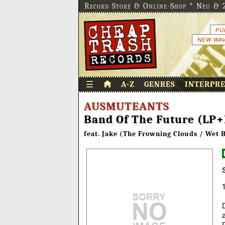
Record Store & Online-Shop * Neu & 2
PU
NEW WAV
☰
A-Z
GENRES
INTERPR
AUSMUTEANTS
Band Of The Future (LP
feat. Jake (The Frowning Clouds / Wet 