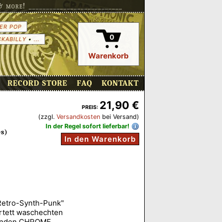
more! ___________________________
ER POP
0
CKABILLY
•
...
Warenkorb
RECORD STORE
FAQ
KONTAKT
21,90 €
PREIS:
(zzgl.
Versandkosten
bei Versand)
In der Regel sofort lieferbar!
es)
In den Warenkorb
"Retro-Synth-Punk"
artett waschechten
tanden CHROME,