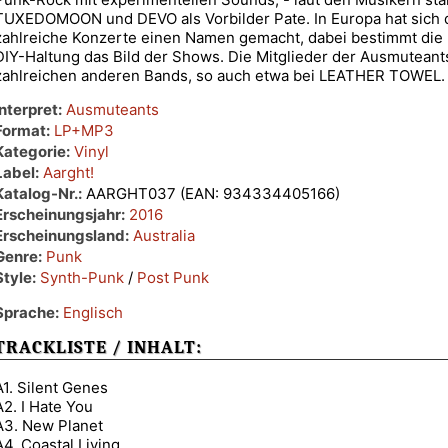
TUXEDOMOON und DEVO als Vorbilder Pate. In Europa hat sich 
zahlreiche Konzerte einen Namen gemacht, dabei bestimmt di
DIY-Haltung das Bild der Shows. Die Mitglieder der Ausmuteants
zahlreichen anderen Bands, so auch etwa bei LEATHER TOWEL.
Interpret:
Ausmuteants
Format:
LP+MP3
Kategorie:
Vinyl
Label:
Aarght!
Katalog-Nr.:
AARGHT037 (EAN: 934334405166)
Erscheinungsjahr:
2016
Erscheinungsland:
Australia
Genre:
Punk
Style:
Synth-Punk
/
Post Punk
Sprache:
Englisch
TRACKLISTE / INHALT:
A1. Silent Genes
A2. I Hate You
A3. New Planet
A4. Coastal Living