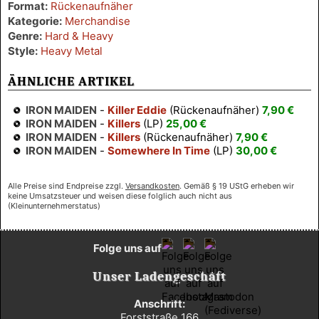
Format:
Rückenaufnäher
Kategorie:
Merchandise
Genre:
Hard & Heavy
Style:
Heavy Metal
ÄHNLICHE ARTIKEL
IRON MAIDEN
-
Killer Eddie
(Rückenaufnäher)
7,90 €
IRON MAIDEN
-
Killers
(LP)
25,00 €
IRON MAIDEN
-
Killers
(Rückenaufnäher)
7,90 €
IRON MAIDEN
-
Somewhere In Time
(LP)
30,00 €
Alle Preise sind Endpreise zzgl.
Versandkosten
. Gemäß § 19 UStG erheben wir
keine Umsatzsteuer und weisen diese folglich auch nicht aus
(Kleinunternehmerstatus)
Folge uns auf
Unser Ladengeschäft
Anschrift:
Forststraße 166