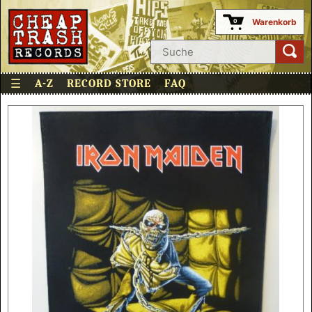
Warenkorb
0
☰
A-Z
RECORD STORE
FAQ