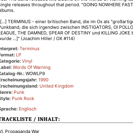
single releases throughout that period. "GOING NOWHERE FAST" i
albums.
"[...] TERMINUS - einer britischen Band, die im Ox als "großarti
Punkband, die sich irgendwo zwischen INSTIGATORS, OI POL
LEAGUE, THE DAMNED, SPEAR OF DESTINY und KILLING JOKE b
wurde ...]" (Joachim Hiller / OX #114)
Interpret:
Terminus
Format:
LP
Kategorie:
Vinyl
Label:
Words Of Warning
Katalog-Nr.:
WOWLP9
Erscheinungsjahr:
1990
Erscheinungsland:
United Kingdom
Genre:
Punk
Style:
Punk Rock
Sprache:
Englisch
TRACKLISTE / INHALT:
A1. Propaganda War