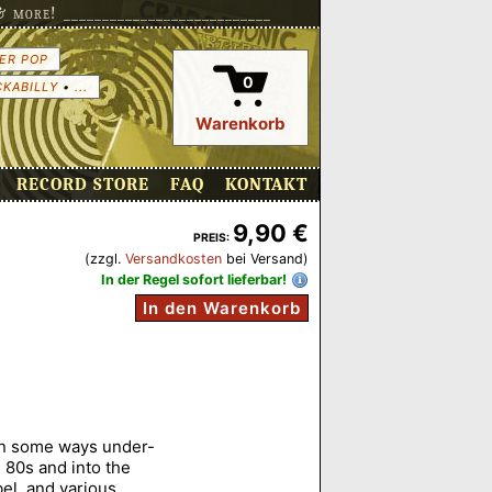
more! ___________________________
ER POP
0
CKABILLY
•
...
Warenkorb
RECORD STORE
FAQ
KONTAKT
9,90 €
PREIS:
(zzgl.
Versandkosten
bei Versand)
In der Regel sofort lieferbar!
In den Warenkorb
in some ways under-
 80s and into the
el, and various