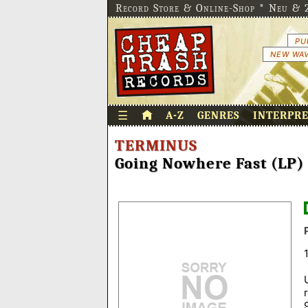
Record Store & Online-Shop * Neu & 2
PU
NEW WAV
☰
A-Z
GENRES
INTERPR
TERMINUS
Going Nowhere Fast (LP)