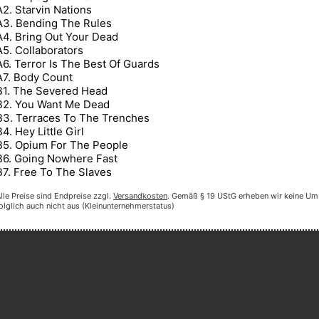
A2. Starvin Nations
A3. Bending The Rules
A4. Bring Out Your Dead
A5. Collaborators
A6. Terror Is The Best Of Guards
A7. Body Count
B1. The Severed Head
B2. You Want Me Dead
B3. Terraces To The Trenches
B4. Hey Little Girl
B5. Opium For The People
B6. Going Nowhere Fast
B7. Free To The Slaves
lle Preise sind Endpreise zzgl.
Versandkosten
. Gemäß § 19 UStG erheben wir keine Um
olglich auch nicht aus (Kleinunternehmerstatus)