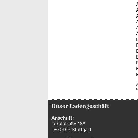
A
f
Unser Ladengeschäft
Anschrift:
Forststraße 166
D-70193 Stuttgart