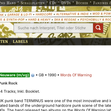
nd Hand * Schallplatten * CDs * DVDs * Bücher * Fanzines & 
MOD & POW
•
ALTERNATIVE & INDIE
•
HARDCORE
•
GARAGE & LO-FI
•
NK
E & SYNTH-POP
•
HARD & HEAVY
•
SKA & REGGAE
•
PSYCHOBILLY & RO
ETEN
LABELS
Neuware (m/vg)
•
GB
•
1990
•
Words Of Warning
Punk Rock
14 Tracks; Inkl. Booklet.
UK punk band TERMINUS were one of the most innovative and 
rated bands of the underground hardcore punk scene of the late
90s. The band released two albums on the Words Of Warning lab