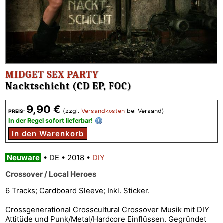
MIDGET SEX PARTY
Nacktschicht (CD EP, FOC)
9,90 €
(zzgl.
Versandkosten
bei Versand)
PREIS:
In der Regel sofort lieferbar!
In den Warenkorb
Neuware
•
DE
•
2018
•
DIY
Crossover / Local Heroes
6 Tracks; Cardboard Sleeve; Inkl. Sticker.
Crossgenerational Crosscultural Crossover Musik mit DIY
Attitüde und Punk/Metal/Hardcore Einflüssen. Gegründet