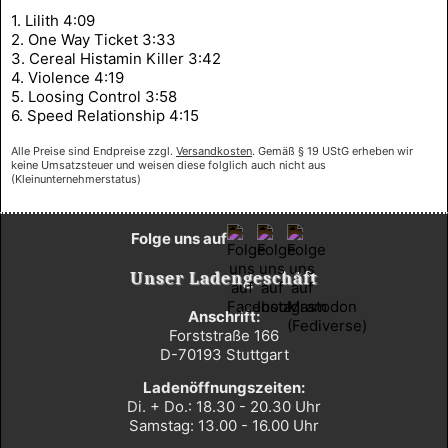
1. Lilith 4:09
2. One Way Ticket 3:33
3. Cereal Histamin Killer 3:42
4. Violence 4:19
5. Loosing Control 3:58
6. Speed Relationship 4:15
Alle Preise sind Endpreise zzgl.
Versandkosten
. Gemäß § 19 UStG erheben wir
keine Umsatzsteuer und weisen diese folglich auch nicht aus
(Kleinunternehmerstatus)
Folge uns auf
Unser Ladengeschäft
Anschrift:
Forststraße 166
D-70193 Stuttgart
Ladenöffnungszeiten:
Di. + Do.: 18.30 - 20.30 Uhr
Samstag: 13.00 - 16.00 Uhr