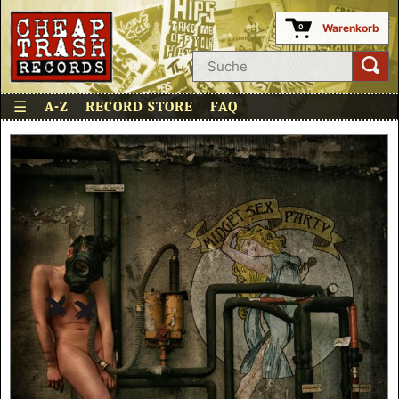
Warenkorb
0
☰
A-Z
RECORD STORE
FAQ