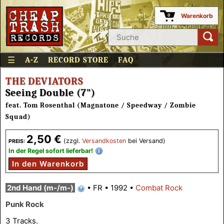
Warenkorb
0
☰
A-Z
RECORD STORE
FAQ
THE DEVIATORS
Seeing Double (7")
feat. Tom Rosenthal (Magnatone / Speedway / Zombie
Squad)
2,50 €
(zzgl.
Versandkosten
bei Versand)
PREIS:
In der Regel sofort lieferbar!
In den Warenkorb
2nd Hand (m-/m-)
•
FR
•
1992
•
Combat Rock
Punk Rock
3 Tracks.