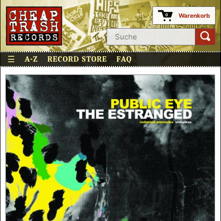
Warenkorb
0
☰
A-Z
RECORD STORE
FAQ