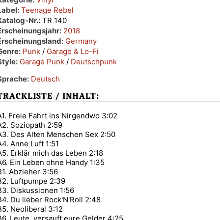
Label:
Teenage Rebel
Katalog-Nr.:
TR 140
Erscheinungsjahr:
2018
Erscheinungsland:
Germany
Genre:
Punk
/
Garage & Lo-Fi
Style:
Garage Punk
/
Deutschpunk
Sprache:
Deutsch
TRACKLISTE / INHALT:
A1. Freie Fahrt ins Nirgendwo 3:02
A2. Soziopath 2:59
A3. Des Alten Menschen Sex 2:50
A4. Anne Luft 1:51
A5. Erklär mich das Leben 2:18
A6. Ein Leben ohne Handy 1:35
B1. Abzieher 3:56
B2. Luftpumpe 2:39
B3. Diskussionen 1:56
B4. Du lieber Rock'N'Roll 2:48
B5. Neoliberal 3:12
B6. Leute, versauft eure Gelder 4:25