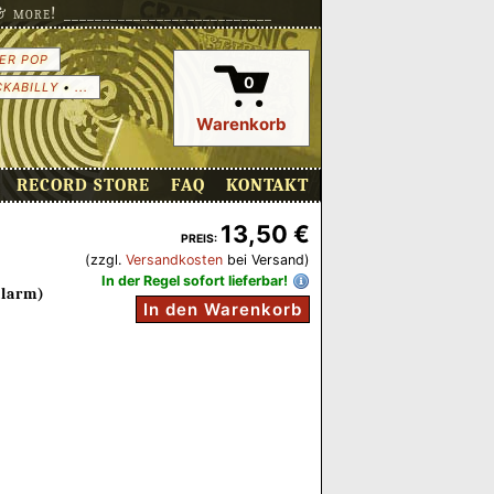
more! ___________________________
ER POP
0
CKABILLY
•
...
Warenkorb
RECORD STORE
FAQ
KONTAKT
13,50 €
PREIS:
(zzgl.
Versandkosten
bei Versand)
In der Regel sofort lieferbar!
alarm)
In den Warenkorb