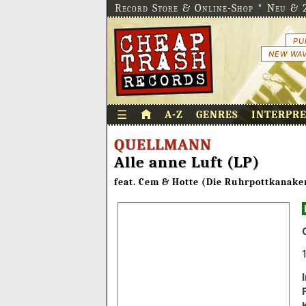
Record Store & Online-Shop * Neu & 2
PU
NEW WAV
☰
A-Z
GENRES
INTERPR
QUELLMANN
Alle anne Luft (LP)
feat. Cem & Hotte (Die Ruhrpottkanak