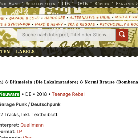
nd Hand * Schallplatten * CDs * DVDs * Bücher * Fanzines & 
MOD & POW
•
ALTERNATIVE & INDIE
•
HARDCORE
•
GARAGE & LO-FI
•
NK
E & SYNTH-POP
•
HARD & HEAVY
•
SKA & REGGAE
•
PSYCHOBILLY & RO
ETEN
LABELS
en) & Blümelein (Die Lokalmatadore) & Normi Brause (Bomben
Neuware
•
DE
•
2018
•
Teenage Rebel
Garage Punk / Deutschpunk
12 Tracks; Inkl. Textbeiblatt.
Interpret:
Quellmann
Format:
LP
Kategorie:
Vinyl