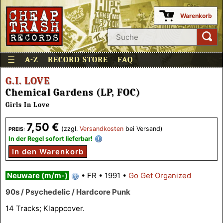
Warenkorb
0
☰
A-Z
RECORD STORE
FAQ
G.I. LOVE
Chemical Gardens (LP, FOC)
Girls In Love
7,50 €
(zzgl.
Versandkosten
bei Versand)
PREIS:
In der Regel sofort lieferbar!
In den Warenkorb
Neuware (m/m-)
•
FR
•
1991
•
Go Get Organized
90s / Psychedelic / Hardcore Punk
14 Tracks; Klappcover.