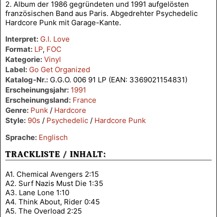
2. Album der 1986 gegründeten und 1991 aufgelösten
französischen Band aus Paris. Abgedrehter Psychedelic
Hardcore Punk mit Garage-Kante.
Interpret:
G.I. Love
Format:
LP
,
FOC
Kategorie:
Vinyl
Label:
Go Get Organized
Katalog-Nr.:
G.G.O. 006 91 LP (EAN: 3369021154831)
Erscheinungsjahr:
1991
Erscheinungsland:
France
Genre:
Punk
/
Hardcore
Style:
90s
/
Psychedelic
/
Hardcore Punk
Sprache:
Englisch
TRACKLISTE / INHALT:
A1. Chemical Avengers 2:15
A2. Surf Nazis Must Die 1:35
A3. Lane Lone 1:10
A4. Think About, Rider 0:45
A5. The Overload 2:25