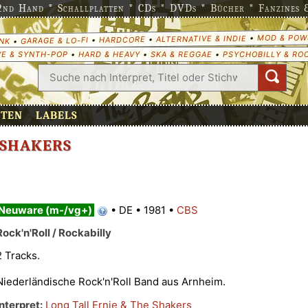
nd Hand * Schallplatten * CDs * DVDs * Bücher * Fanzines & 
MOD & POW
•
ALTERNATIVE & INDIE
•
HARDCORE
•
GARAGE & LO-FI
•
NK
E & SYNTH-POP
•
HARD & HEAVY
•
SKA & REGGAE
•
PSYCHOBILLY & RO
ETEN
LABELS
 SHAKERS
Neuware (m-/vg+)
•
DE
•
1981
•
CBS
Rock'n'Roll / Rockabilly
2 Tracks.
Niederländische Rock'n'Roll Band aus Arnheim.
Interpret:
Long Tall Ernie & The Shakers