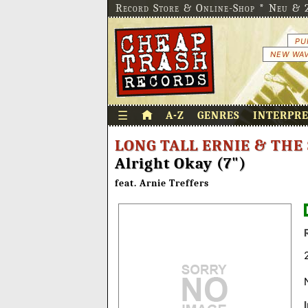
Record Store & Online-Shop * Neu & 2
PU
NEW WAV
☰
A-Z
GENRES
INTERPR
LONG TALL ERNIE & THE
Alright Okay (7")
feat. Arnie Treffers