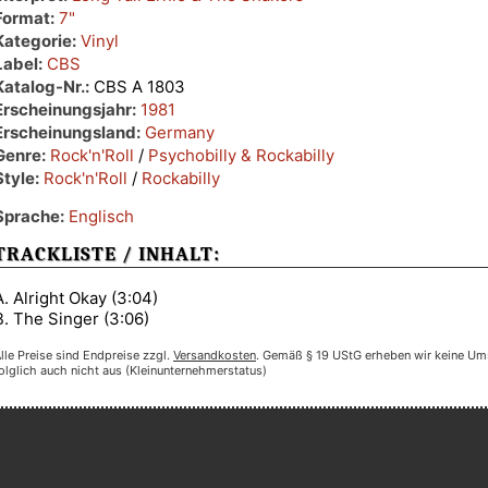
Format:
7"
Kategorie:
Vinyl
Label:
CBS
Katalog-Nr.:
CBS A 1803
Erscheinungsjahr:
1981
Erscheinungsland:
Germany
Genre:
Rock'n'Roll
/
Psychobilly & Rockabilly
Style:
Rock'n'Roll
/
Rockabilly
Sprache:
Englisch
TRACKLISTE / INHALT:
A. Alright Okay (3:04)
B. The Singer (3:06)
lle Preise sind Endpreise zzgl.
Versandkosten
. Gemäß § 19 UStG erheben wir keine Um
olglich auch nicht aus (Kleinunternehmerstatus)