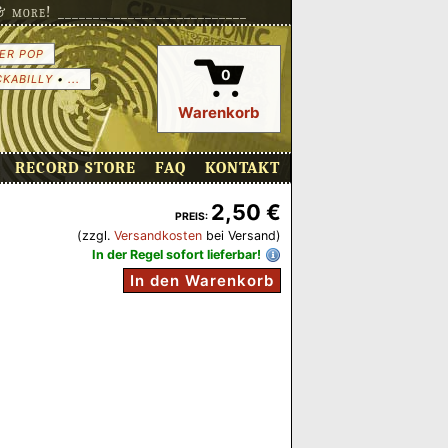
more! ___________________________
ER POP
0
CKABILLY
•
...
Warenkorb
RECORD STORE
FAQ
KONTAKT
2,50 €
PREIS:
(zzgl.
Versandkosten
bei Versand)
In der Regel sofort lieferbar!
In den Warenkorb