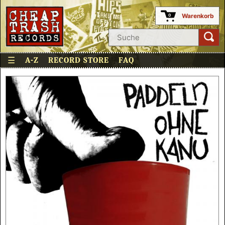
Warenkorb
0
☰
A-Z
RECORD STORE
FAQ