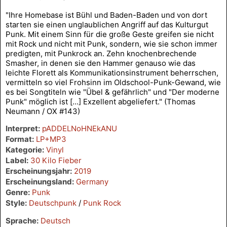
"Ihre Homebase ist Bühl und Baden-Baden und von dort
starten sie einen unglaublichen Angriff auf das Kulturgut
Punk. Mit einem Sinn für die große Geste greifen sie nicht
mit Rock und nicht mit Punk, sondern, wie sie schon immer
predigten, mit Punkrock an. Zehn knochenbrechende
Smasher, in denen sie den Hammer genauso wie das
leichte Florett als Kommunikationsinstrument beherrschen,
vermitteln so viel Frohsinn im Oldschool-Punk-Gewand, wie
es bei Songtiteln wie "Übel & gefährlich" und "Der moderne
Punk" möglich ist [...] Exzellent abgeliefert." (Thomas
Neumann / OX #143)
Interpret:
pADDELNoHNEkANU
Format:
LP+MP3
Kategorie:
Vinyl
Label:
30 Kilo Fieber
Erscheinungsjahr:
2019
Erscheinungsland:
Germany
Genre:
Punk
Style:
Deutschpunk
/
Punk Rock
Sprache:
Deutsch