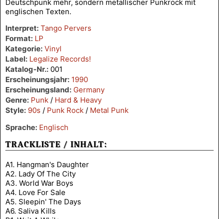
Deutschpunk mehr, sondern metallischer Punkrock mit
englischen Texten.
Interpret:
Tango Pervers
Format:
LP
Kategorie:
Vinyl
Label:
Legalize Records!
Katalog-Nr.:
001
Erscheinungsjahr:
1990
Erscheinungsland:
Germany
Genre:
Punk
/
Hard & Heavy
Style:
90s
/
Punk Rock
/
Metal Punk
Sprache:
Englisch
TRACKLISTE / INHALT:
A1. Hangman's Daughter
A2. Lady Of The City
A3. World War Boys
A4. Love For Sale
A5. Sleepin' The Days
A6. Saliva Kills