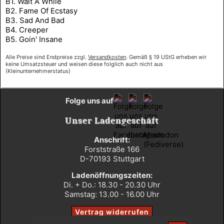
B1. Wait A While
B2. Fame Of Ecstasy
B3. Sad And Bad
B4. Creeper
B5. Goin' Insane
Alle Preise sind Endpreise zzgl.
Versandkosten
. Gemäß § 19 UStG erheben wir
keine Umsatzsteuer und weisen diese folglich auch nicht aus
(Kleinunternehmerstatus)
Folge uns auf
Unser Ladengeschäft
Anschrift:
Forststraße 166
D-70193 Stuttgart
Ladenöffnungszeiten:
Di. + Do.: 18.30 - 20.30 Uhr
Samstag: 13.00 - 16.00 Uhr
Vertrag widerrufen