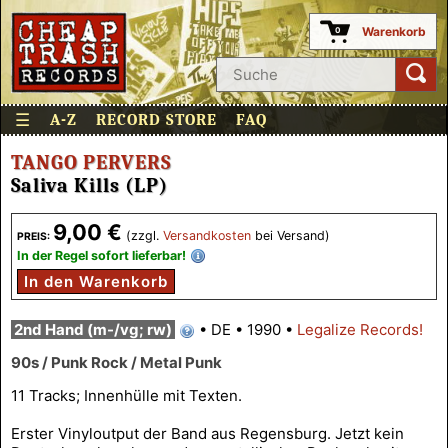
Warenkorb
0
☰
A-Z
RECORD STORE
FAQ
TANGO PERVERS
Saliva Kills (LP)
9,00 €
(zzgl.
Versandkosten
bei Versand)
PREIS:
In der Regel sofort lieferbar!
In den Warenkorb
2nd Hand (m-/vg; rw)
•
DE
•
1990
•
Legalize Records!
90s / Punk Rock / Metal Punk
11 Tracks; Innenhülle mit Texten.
Erster Vinyloutput der Band aus Regensburg. Jetzt kein