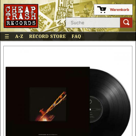
Warenkorb
0
☰
A-Z
RECORD STORE
FAQ