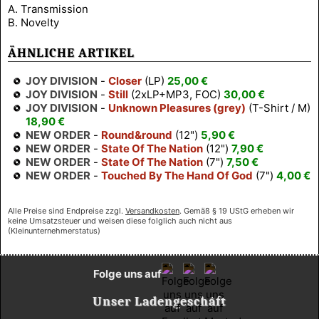
A. Transmission
B. Novelty
ÄHNLICHE ARTIKEL
JOY DIVISION
-
Closer
(LP)
25,00 €
JOY DIVISION
-
Still
(2xLP+MP3, FOC)
30,00 €
JOY DIVISION
-
Unknown Pleasures (grey)
(T-Shirt / M)
18,90 €
NEW ORDER
-
Round&round
(12")
5,90 €
NEW ORDER
-
State Of The Nation
(12")
7,90 €
NEW ORDER
-
State Of The Nation
(7")
7,50 €
NEW ORDER
-
Touched By The Hand Of God
(7")
4,00 €
Alle Preise sind Endpreise zzgl.
Versandkosten
. Gemäß § 19 UStG erheben wir
keine Umsatzsteuer und weisen diese folglich auch nicht aus
(Kleinunternehmerstatus)
Folge uns auf
Unser Ladengeschäft