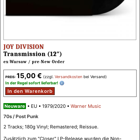
JOY DIVISION
Transmission (12")
ex-Warsaw / pre-New Order
15,00 €
(zzgl.
Versandkosten
bei Versand)
PREIS:
In der Regel sofort lieferbar!
In den Warenkorb
Neuware
•
EU
•
1979/2020
•
Warner Music
70s / Post Punk
2 Tracks; 180g Vinyl; Remastered; Reissue.
Zusätzlich zum "Closer" LP-Release wurden die Non-