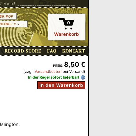
more! ___________________________
ER POP
0
CKABILLY
•
...
Warenkorb
RECORD STORE
FAQ
KONTAKT
8,50 €
PREIS:
(zzgl.
Versandkosten
bei Versand)
In der Regel sofort lieferbar!
In den Warenkorb
Islington.