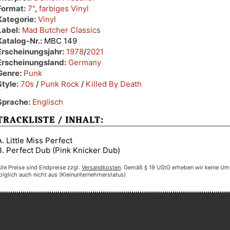
Format:
7"
,
farbiges Vinyl
Kategorie:
Vinyl
Label:
Mad Butcher Classics
Katalog-Nr.:
MBC 149
Erscheinungsjahr:
1978
/
2021
Erscheinungsland:
Germany
Genre:
Punk
Style:
70s
/
Punk Rock
/
Killed By Death
Sprache:
Englisch
TRACKLISTE / INHALT:
A. Little Miss Perfect
B. Perfect Dub (Pink Knicker Dub)
lle Preise sind Endpreise zzgl.
Versandkosten
. Gemäß § 19 UStG erheben wir keine Um
olglich auch nicht aus (Kleinunternehmerstatus)