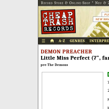
Record Store & Online-Shop * Neu & 2
PU
NEW WAV
☰
A-Z
GENRES
INTERPR
DEMON PREACHER
Little Miss Perfect (7", f
pre-The Demons