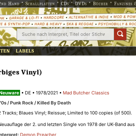
nd Hand * Schallplatten * CDs * DVDs * Bücher * Fanzines & 
MOD & POW
•
ALTERNATIVE & INDIE
•
HARDCORE
•
GARAGE & LO-FI
•
NK
E & SYNTH-POP
•
HARD & HEAVY
•
SKA & REGGAE
•
PSYCHOBILLY & RO
ETEN
LABELS
arbiges Vinyl)
Neuware
•
DE
•
1978/2021
•
Mad Butcher Classics
70s / Punk Rock / Killed By Death
2 Tracks; Blaues Vinyl; Reissue; Limited to 100 copies (of 500).
Neuauflage der 2. und letzten Single von 1978 der UK-Band aus 
Interpret:
Demon Preacher