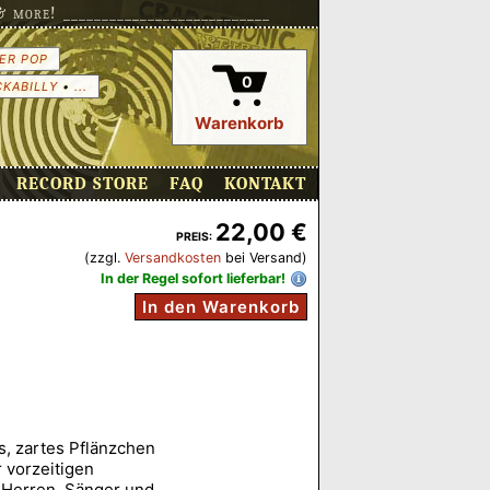
more! ___________________________
ER POP
0
CKABILLY
•
...
Warenkorb
RECORD STORE
FAQ
KONTAKT
22,00 €
PREIS:
(zzgl.
Versandkosten
bei Versand)
In der Regel sofort lieferbar!
In den Warenkorb
s, zartes Pflänzchen
vorzeitigen
 Herren, Sänger und