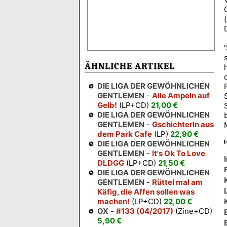
ÄHNLICHE ARTIKEL
DIE LIGA DER GEWÖHNLICHEN
GENTLEMEN
-
Alle Ampeln auf
Gelb!
(LP+CD)
21,00 €
DIE LIGA DER GEWÖHNLICHEN
GENTLEMEN
-
Gschichterln aus
dem Park Cafe
(LP)
22,90 €
DIE LIGA DER GEWÖHNLICHEN
GENTLEMEN
-
It's Ok To Love
DLDGG
(LP+CD)
21,50 €
DIE LIGA DER GEWÖHNLICHEN
GENTLEMEN
-
Rüttel mal am
Käfig, die Affen sollen was
machen!
(LP+CD)
22,00 €
OX
-
#133 (04/2017)
(Zine+CD)
5,90 €