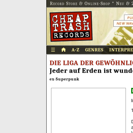
Record Store & Online-Shop * Neu & 2
PU
NEW WAV
☰
A-Z
GENRES
INTERPR
DIE LIGA DER GEWÖHNL
Jeder auf Erden ist wun
ex-Superpunk