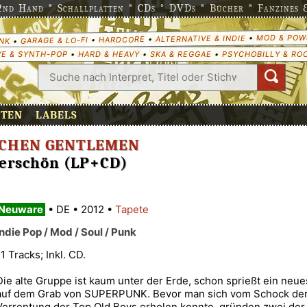
nd Hand * Schallplatten * CDs * DVDs * Bücher * Fanzines & 
MOD & POW
•
ALTERNATIVE & INDIE
•
HARDCORE
•
GARAGE & LO-FI
•
NK
E & SYNTH-POP
•
HARD & HEAVY
•
SKA & REGGAE
•
PSYCHOBILLY & RO
ETEN
LABELS
ICHEN GENTLEMEN
derschön (LP+CD)
Neuware
•
DE
•
2012
•
Tapete
Indie Pop / Mod / Soul / Punk
11 Tracks; Inkl. CD.
Die alte Gruppe ist kaum unter der Erde, schon sprießt ein neue
auf dem Grab von SUPERPUNK. Bevor man sich vom Schock der 
Verrentung der Top Old Boys erholen konnte, gründen zwei der