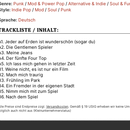
Genre:
Punk
/
Mod & Power Pop
/
Alternative & Indie
/
Soul & Fu
Style:
Indie Pop
/
Mod
/
Soul
/
Punk
Sprache:
Deutsch
TRACKLISTE / INHALT:
A1. Jeder auf Erden ist wunderschön (sogar du)
A2. Die Gentlemen Spieler
A3. Meine Jeans
A4. Der fünfte Four Top
A5. Ich lass mich gehen in letzter Zeit
B1. Weine nicht, es ist nur ein Film
B2. Mach mich traurig
B3. Frühling im Park
B4. Ein Fremder in der eigenen Stadt
B5. Nimm mich mit zum Spiel
B6. Nach dem Spiel
lle Preise sind Endpreise zzgl.
Versandkosten
. Gemäß § 19 UStG erheben wir keine Um
olglich auch nicht aus (Kleinunternehmerstatus)