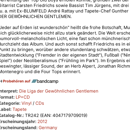
Gitarrist Carsten Friedrichs sowie Bassist Tim Jürgens, mit drei
(u. a. mit Ex-BLUMFELD André Rattay und Tapete-Chef Gunther 
DER GEWÖHNLICHEN GENTLEMEN.
"Jeder auf Erden ist wunderschön" heißt die frohe Botschaft, M
sich glücklicherweise nicht allzu stark geändert. Die Welt ersch
humorvoll-melancholischen Licht, eine fast schon münchnerisch
durchzieht das Album. Und auch sonst schafft Friedrichs es in 
Punkt zu bringen, worüber andere stundenlang schwätzen, et
Stadtentwicklung ("Fremder in der eigenen Stadt"), Fußball ("N
Spiel") oder Neoliberalismus ("Frühling im Park"). Im Ergebnis 
beswingter, lässiger Sound, der an Herb Alpert, Jonathan Rich
Montenegro und die Four Tops erinnert.
Probehören auf
Interpret:
Die Liga der Gewöhnlichen Gentlemen
Format:
LP+CD
Kategorie:
Vinyl
/
CDs
Label:
Tapete
Katalog-Nr.:
TR242 (EAN: 4047179709019)
Erscheinungsjahr:
2012
Erscheinungsland:
Germany