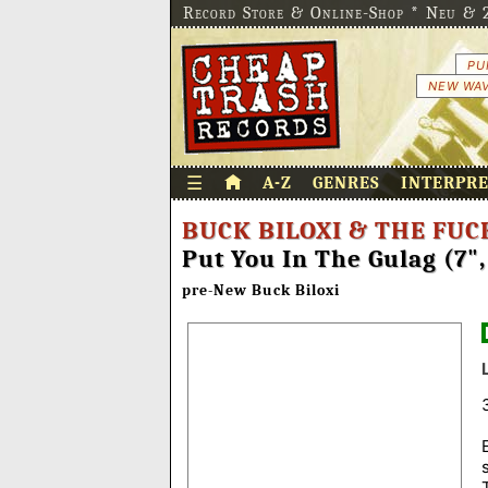
Record Store & Online-Shop * Neu & 2
PU
NEW WAV
☰
A-Z
GENRES
INTERPR
BUCK BILOXI & THE FUC
Put You In The Gulag (7",
pre-New Buck Biloxi