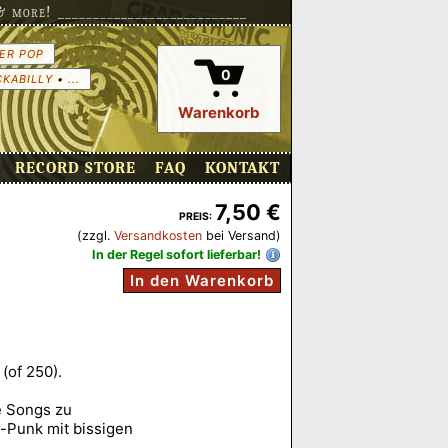
more! ___________________________
ER POP
0
CKABILLY
•
...
Warenkorb
RECORD STORE
FAQ
KONTAKT
7,50 €
PREIS:
(zzgl.
Versandkosten
bei Versand)
In der Regel sofort lieferbar!
In den Warenkorb
(of 250).
e Songs zu
e-Punk mit bissigen