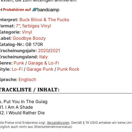
Probehören auf
Interpret:
Buck Biloxi & The Fucks
Format:
7"
,
farbiges Vinyl
Kategorie:
Vinyl
Label:
Goodbye Boozy
Katalog-Nr.:
GB 170R
Erscheinungsjahr:
2020
/
2021
Erscheinungsland:
Italy
Genre:
Punk
/
Garage & Lo-Fi
Style:
Lo-Fi
/
Garage Punk
/
Punk Rock
Sprache:
Englisch
TRACKLISTE / INHALT:
A. Put You In The Gulag
B1. I Am A Shade
B2. I Would Rather Die
lle Preise sind Endpreise zzgl.
Versandkosten
. Gemäß § 19 UStG erheben wir keine Um
olglich auch nicht aus (Kleinunternehmerstatus)