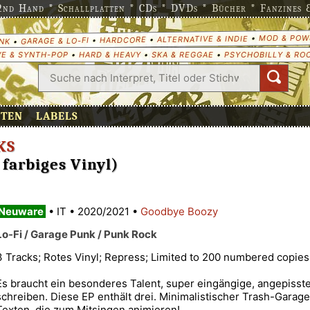
nd Hand * Schallplatten * CDs * DVDs * Bücher * Fanzines & 
MOD & POW
•
ALTERNATIVE & INDIE
•
HARDCORE
•
GARAGE & LO-FI
•
NK
E & SYNTH-POP
•
HARD & HEAVY
•
SKA & REGGAE
•
PSYCHOBILLY & RO
ETEN
LABELS
KS
 farbiges Vinyl)
Neuware
•
IT
•
2020/2021
•
Goodbye Boozy
Lo-Fi / Garage Punk / Punk Rock
3 Tracks; Rotes Vinyl; Repress; Limited to 200 numbered copies 
Es braucht ein besonderes Talent, super eingängige, angepisst
schreiben. Diese EP enthält drei. Minimalistischer Trash-Garag
Texten, die zum Mitsingen animieren!