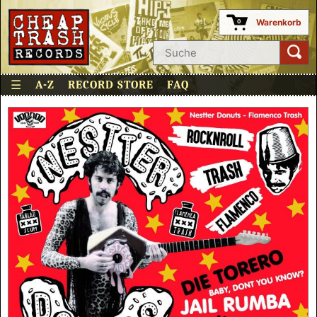
Warenkorb
0
☰
A-Z
RECORD STORE
FAQ