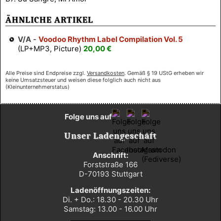
ÄHNLICHE ARTIKEL
V/A
-
Voodoo Rhythm Label Compilation Vol. 5
(LP+MP3, Picture)
20,00 €
Alle Preise sind Endpreise zzgl.
Versandkosten
. Gemäß § 19 UStG erheben wir
keine Umsatzsteuer und weisen diese folglich auch nicht aus
(Kleinunternehmerstatus)
Folge uns auf
Unser Ladengeschäft
Anschrift:
Forststraße 166
D-70193 Stuttgart
Ladenöffnungszeiten:
Di. + Do.: 18.30 - 20.30 Uhr
Samstag: 13.00 - 16.00 Uhr