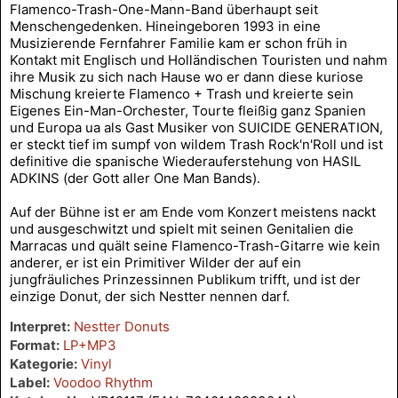
Flamenco-Trash-One-Mann-Band überhaupt seit
Menschengedenken. Hineingeboren 1993 in eine
Musizierende Fernfahrer Familie kam er schon früh in
Kontakt mit Englisch und Holländischen Touristen und nahm
ihre Musik zu sich nach Hause wo er dann diese kuriose
Mischung kreierte Flamenco + Trash und kreierte sein
Eigenes Ein-Man-Orchester, Tourte fleißig ganz Spanien
und Europa ua als Gast Musiker von SUICIDE GENERATION,
er steckt tief im sumpf von wildem Trash Rock'n'Roll und ist
definitive die spanische Wiederauferstehung von HASIL
ADKINS (der Gott aller One Man Bands).
Auf der Bühne ist er am Ende vom Konzert meistens nackt
und ausgeschwitzt und spielt mit seinen Genitalien die
Marracas und quält seine Flamenco-Trash-Gitarre wie kein
anderer, er ist ein Primitiver Wilder der auf ein
jungfräuliches Prinzessinnen Publikum trifft, und ist der
einzige Donut, der sich Nestter nennen darf.
Interpret:
Nestter Donuts
Format:
LP+MP3
Kategorie:
Vinyl
Label:
Voodoo Rhythm