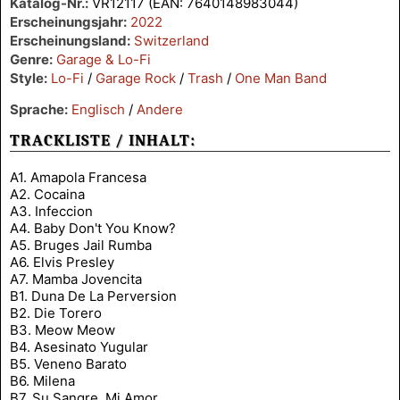
Katalog-Nr.:
VR12117 (EAN: 7640148983044)
Erscheinungsjahr:
2022
Erscheinungsland:
Switzerland
Genre:
Garage & Lo-Fi
Style:
Lo-Fi
/
Garage Rock
/
Trash
/
One Man Band
Sprache:
Englisch
/
Andere
TRACKLISTE / INHALT:
A1. Amapola Francesa
A2. Cocaina
A3. Infeccion
A4. Baby Don't You Know?
A5. Bruges Jail Rumba
A6. Elvis Presley
A7. Mamba Jovencita
B1. Duna De La Perversion
B2. Die Torero
B3. Meow Meow
B4. Asesinato Yugular
B5. Veneno Barato
B6. Milena
B7. Su Sangre, Mi Amor