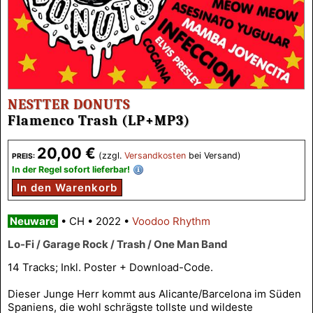
NESTTER DONUTS
Flamenco Trash (LP+MP3)
20,00 €
(zzgl.
Versandkosten
bei Versand)
PREIS:
In der Regel sofort lieferbar!
In den Warenkorb
Neuware
•
CH
•
2022
•
Voodoo Rhythm
Lo-Fi / Garage Rock / Trash / One Man Band
14 Tracks; Inkl. Poster + Download-Code.
Dieser Junge Herr kommt aus Alicante/Barcelona im Süden
Spaniens, die wohl schrägste tollste und wildeste