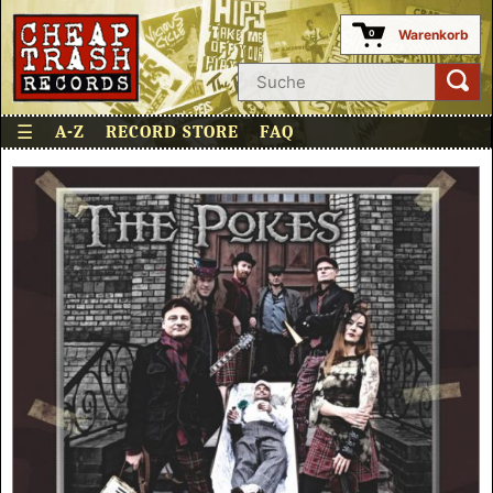
Warenkorb
0
☰
A-Z
RECORD STORE
FAQ