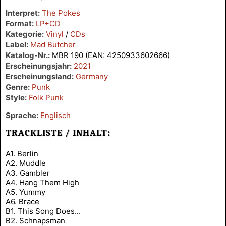
Interpret:
The Pokes
Format:
LP+CD
Kategorie:
Vinyl
/
CDs
Label:
Mad Butcher
Katalog-Nr.:
MBR 190 (EAN: 4250933602666)
Erscheinungsjahr:
2021
Erscheinungsland:
Germany
Genre:
Punk
Style:
Folk Punk
Sprache:
Englisch
TRACKLISTE / INHALT:
A1. Berlin
A2. Muddle
A3. Gambler
A4. Hang Them High
A5. Yummy
A6. Brace
B1. This Song Does...
B2. Schnapsman