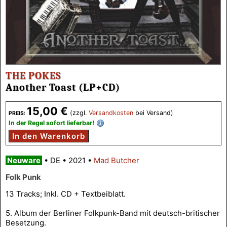
THE POKES
Another Toast (LP+CD)
15,00 €
(zzgl.
Versandkosten
bei Versand)
PREIS:
In der Regel sofort lieferbar!
In den Warenkorb
Neuware
•
DE
•
2021
•
Mad Butcher
Folk Punk
13 Tracks; Inkl. CD + Textbeiblatt.
5. Album der Berliner Folkpunk-Band mit deutsch-britischer
Besetzung.