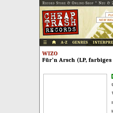
Record Store & Online-Shop * Neu & 2
PU
NEW WAV
☰
A-Z
GENRES
INTERPR
WIZO
Für'n Arsch (LP, farbiges