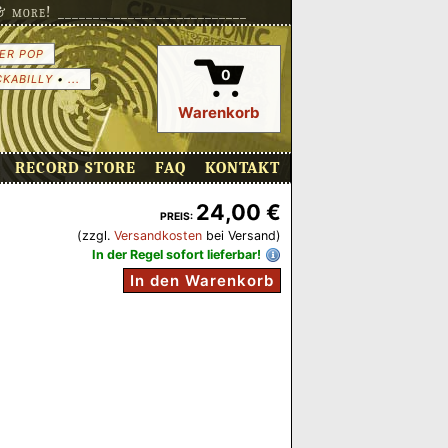
more! ___________________________
ER POP
0
CKABILLY
•
...
Warenkorb
RECORD STORE
FAQ
KONTAKT
24,00 €
PREIS:
(zzgl.
Versandkosten
bei Versand)
In der Regel sofort lieferbar!
In den Warenkorb