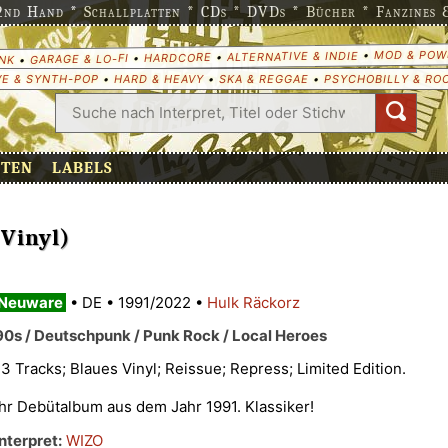
nd Hand * Schallplatten * CDs * DVDs * Bücher * Fanzines & 
MOD & POW
•
ALTERNATIVE & INDIE
•
HARDCORE
•
GARAGE & LO-FI
•
NK
E & SYNTH-POP
•
HARD & HEAVY
•
SKA & REGGAE
•
PSYCHOBILLY & RO
ETEN
LABELS
 Vinyl)
Neuware
•
DE
•
1991/2022
•
Hulk Räckorz
90s / Deutschpunk / Punk Rock / Local Heroes
13 Tracks; Blaues Vinyl; Reissue; Repress; Limited Edition.
Ihr Debütalbum aus dem Jahr 1991. Klassiker!
Interpret:
WIZO