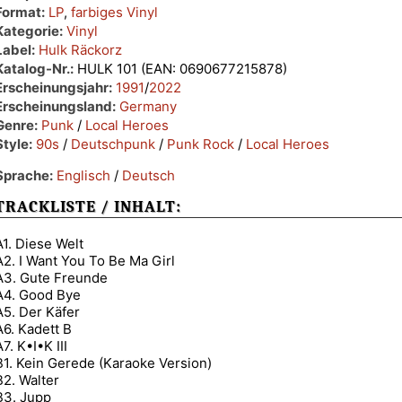
Format:
LP
,
farbiges Vinyl
Kategorie:
Vinyl
Label:
Hulk Räckorz
Katalog-Nr.:
HULK 101 (EAN: 0690677215878)
Erscheinungsjahr:
1991
/
2022
Erscheinungsland:
Germany
Genre:
Punk
/
Local Heroes
Style:
90s
/
Deutschpunk
/
Punk Rock
/
Local Heroes
Sprache:
Englisch
/
Deutsch
TRACKLISTE / INHALT:
A1. Diese Welt
A2. I Want You To Be Ma Girl
A3. Gute Freunde
A4. Good Bye
A5. Der Käfer
A6. Kadett B
A7. K•I•K III
B1. Kein Gerede (Karaoke Version)
B2. Walter
B3. Jupp