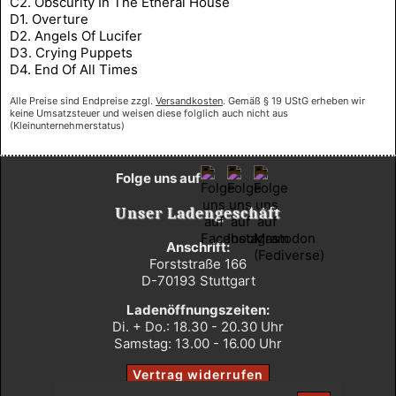
C2. Obscurity In The Etheral House
D1. Overture
D2. Angels Of Lucifer
D3. Crying Puppets
D4. End Of All Times
Alle Preise sind Endpreise zzgl.
Versandkosten
. Gemäß § 19 UStG erheben wir
keine Umsatzsteuer und weisen diese folglich auch nicht aus
(Kleinunternehmerstatus)
Folge uns auf
Unser Ladengeschäft
Anschrift:
Forststraße 166
D-70193 Stuttgart
Ladenöffnungszeiten:
Di. + Do.: 18.30 - 20.30 Uhr
Samstag: 13.00 - 16.00 Uhr
Vertrag widerrufen