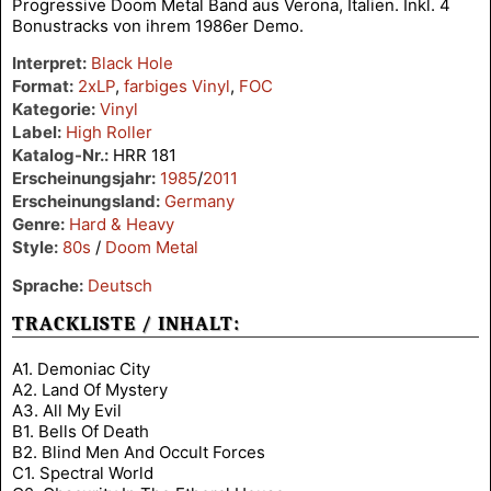
Progressive Doom Metal Band aus Verona, Italien. Inkl. 4
Bonustracks von ihrem 1986er Demo.
Interpret:
Black Hole
Format:
2xLP
,
farbiges Vinyl
,
FOC
Kategorie:
Vinyl
Label:
High Roller
Katalog-Nr.:
HRR 181
Erscheinungsjahr:
1985
/
2011
Erscheinungsland:
Germany
Genre:
Hard & Heavy
Style:
80s
/
Doom Metal
Sprache:
Deutsch
TRACKLISTE / INHALT:
A1. Demoniac City
A2. Land Of Mystery
A3. All My Evil
B1. Bells Of Death
B2. Blind Men And Occult Forces
C1. Spectral World