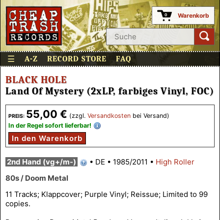
Warenkorb
0
☰
A-Z
RECORD STORE
FAQ
BLACK HOLE
Land Of Mystery (2xLP, farbiges Vinyl, FOC)
55,00 €
(zzgl.
Versandkosten
bei Versand)
PREIS:
In der Regel sofort lieferbar!
In den Warenkorb
2nd Hand (vg+/m-)
•
DE
•
1985/2011
•
High Roller
80s / Doom Metal
11 Tracks; Klappcover; Purple Vinyl; Reissue; Limited to 99
copies.