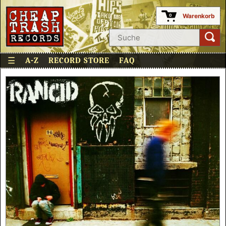
Warenkorb
0
☰
A-Z
RECORD STORE
FAQ