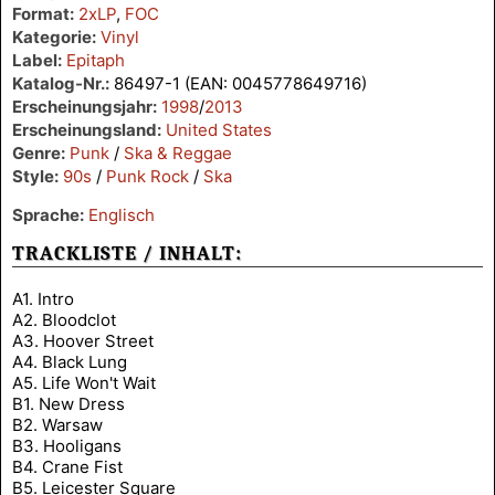
Format:
2xLP
,
FOC
Kategorie:
Vinyl
Label:
Epitaph
Katalog-Nr.:
86497-1 (EAN: 0045778649716)
Erscheinungsjahr:
1998
/
2013
Erscheinungsland:
United States
Genre:
Punk
/
Ska & Reggae
Style:
90s
/
Punk Rock
/
Ska
Sprache:
Englisch
TRACKLISTE / INHALT:
A1. Intro
A2. Bloodclot
A3. Hoover Street
A4. Black Lung
A5. Life Won't Wait
B1. New Dress
B2. Warsaw
B3. Hooligans
B4. Crane Fist
B5. Leicester Square