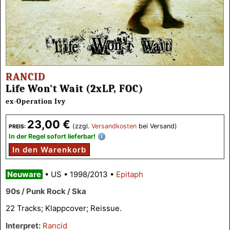
RANCID
Life Won't Wait (2xLP, FOC)
ex-Operation Ivy
23,00 €
(zzgl.
Versandkosten
bei Versand)
PREIS:
In der Regel sofort lieferbar!
In den Warenkorb
Neuware
•
US
•
1998/2013
•
Epitaph
90s / Punk Rock / Ska
22 Tracks; Klappcover; Reissue.
Interpret:
Rancid