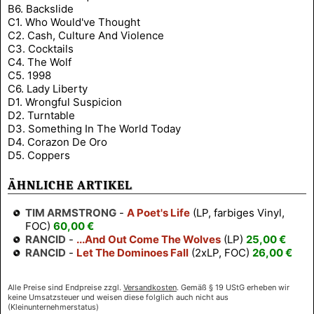
B6. Backslide
C1. Who Would've Thought
C2. Cash, Culture And Violence
C3. Cocktails
C4. The Wolf
C5. 1998
C6. Lady Liberty
D1. Wrongful Suspicion
D2. Turntable
D3. Something In The World Today
D4. Corazon De Oro
D5. Coppers
ÄHNLICHE ARTIKEL
TIM ARMSTRONG
-
A Poet's Life
(LP, farbiges Vinyl,
FOC)
60,00 €
RANCID
-
...And Out Come The Wolves
(LP)
25,00 €
RANCID
-
Let The Dominoes Fall
(2xLP, FOC)
26,00 €
Alle Preise sind Endpreise zzgl.
Versandkosten
. Gemäß § 19 UStG erheben wir
keine Umsatzsteuer und weisen diese folglich auch nicht aus
(Kleinunternehmerstatus)