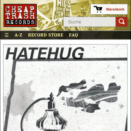
Warenkorb
0
☰
A-Z
RECORD STORE
FAQ