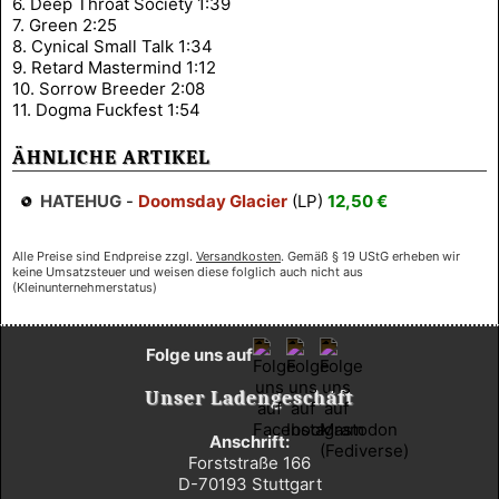
6. Deep Throat Society 1:39
7. Green 2:25
8. Cynical Small Talk 1:34
9. Retard Mastermind 1:12
10. Sorrow Breeder 2:08
11. Dogma Fuckfest 1:54
ÄHNLICHE ARTIKEL
HATEHUG
-
Doomsday Glacier
(LP)
12,50 €
Alle Preise sind Endpreise zzgl.
Versandkosten
. Gemäß § 19 UStG erheben wir
keine Umsatzsteuer und weisen diese folglich auch nicht aus
(Kleinunternehmerstatus)
Folge uns auf
Unser Ladengeschäft
Anschrift:
Forststraße 166
D-70193 Stuttgart