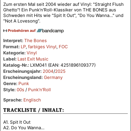
Zum ersten Mal seit 2004 wieder auf Vinyl: "Straight Flush
Ghetto"! Ein Punk'n'Roll-Klassiker von THE BONES aus
Schweden mit Hits wie "Spit It Out", "Do You Wanna..." und
"Not A Lovesong".
Probehören auf
Interpret:
The Bones
Format:
LP
,
farbiges Vinyl
,
FOC
Kategorie:
Vinyl
Label:
Last Exit Music
Katalog-Nr.:
LXM041 (EAN: 4251896109377)
Erscheinungsjahr:
2004
/
2025
Erscheinungsland:
Germany
Genre:
Punk
Style:
00s
/
Punk'n'Roll
Sprache:
Englisch
TRACKLISTE / INHALT:
A1. Spit It Out
A2. Do You Wanna...