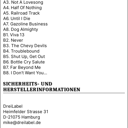
A3. Not A Lovesong
A4. Half Of Nothing
A5. Railroad Track
A6. Until I Die
A7. Gazoline Business
A8. Dog Almighty
B1. Viva 13
B2. Never
B3. The Chevy Devils
B4. Troublebound
B5. Shut Up, Get Out
B6. Bottle Cry Salute
B7. Far Beyond Me
B8. I Don't Want You...
SICHERHEITS- UND
HERSTELLERINFORMATIONEN
DreiLabel
Heimfelder Strasse 31
D-21075 Hamburg
mike@dreilabel.de