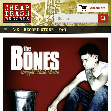
Warenkorb
0
☰
A-Z
RECORD STORE
FAQ