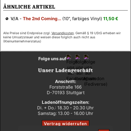
ÄHNLICHE ARTIKEL
V/A
-
The 2nd Coming...
(10", farbiges Vinyl)
11,50 €
Alle Preise sind Endpreise zzgl.
Versandkosten
. Gemäß § 19 UStG erheben wir
keine Umsatzsteuer und weisen diese folglich auch nicht aus
(Kleinunternehmerstatus)
Folge uns auf
Unser Ladengeschäft
Anschrift:
Forststraße 166
D-70193 Stuttgart
Ladenöffnungszeiten:
Di. + Do.: 18.30 - 20.30 Uhr
Samstag: 13.00 - 16.00 Uhr
Vertrag widerrufen