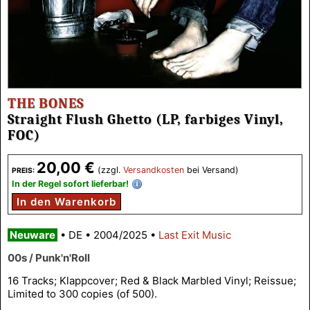
THE BONES
Straight Flush Ghetto (LP, farbiges Vinyl,
FOC)
20,00 €
(zzgl.
Versandkosten
bei Versand)
PREIS:
In der Regel sofort lieferbar!
In den Warenkorb
Neuware
•
DE
•
2004/2025
•
Last Exit Music
00s / Punk'n'Roll
16 Tracks; Klappcover; Red & Black Marbled Vinyl; Reissue;
Limited to 300 copies (of 500).