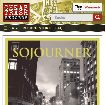
Warenkorb
0
☰
A-Z
RECORD STORE
FAQ