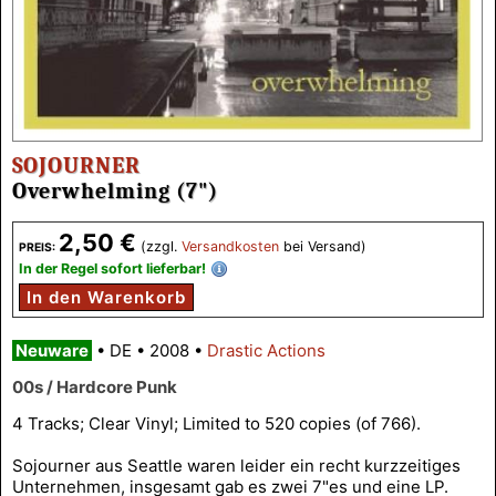
SOJOURNER
Overwhelming (7")
2,50 €
(zzgl.
Versandkosten
bei Versand)
PREIS:
In der Regel sofort lieferbar!
In den Warenkorb
Neuware
•
DE
•
2008
•
Drastic Actions
00s / Hardcore Punk
4 Tracks; Clear Vinyl; Limited to 520 copies (of 766).
Sojourner aus Seattle waren leider ein recht kurzzeitiges
Unternehmen, insgesamt gab es zwei 7"es und eine LP.