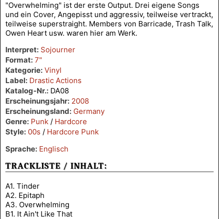
"Overwhelming" ist der erste Output. Drei eigene Songs
und ein Cover, Angepisst und aggressiv, teilweise vertrackt,
teilweise superstraight. Members von Barricade, Trash Talk,
Owen Heart usw. waren hier am Werk.
Interpret:
Sojourner
Format:
7"
Kategorie:
Vinyl
Label:
Drastic Actions
Katalog-Nr.:
DA08
Erscheinungsjahr:
2008
Erscheinungsland:
Germany
Genre:
Punk
/
Hardcore
Style:
00s
/
Hardcore Punk
Sprache:
Englisch
TRACKLISTE / INHALT:
A1. Tinder
A2. Epitaph
A3. Overwhelming
B1. It Ain't Like That