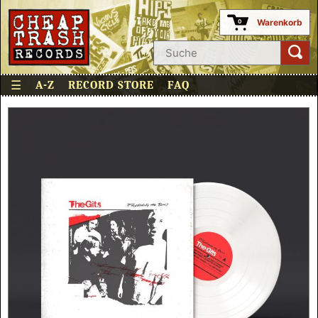
Warenkorb
0
☰
A-Z
RECORD STORE
FAQ