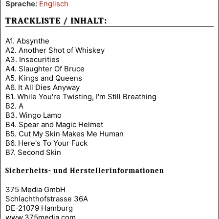
Sprache:
Englisch
TRACKLISTE / INHALT:
A1. Absynthe
A2. Another Shot of Whiskey
A3. Insecurities
A4. Slaughter Of Bruce
A5. Kings and Queens
A6. It All Dies Anyway
B1. While You're Twisting, I'm Still Breathing
B2. A
B3. Wingo Lamo
B4. Spear and Magic Helmet
B5. Cut My Skin Makes Me Human
B6. Here's To Your Fuck
B7. Second Skin
Sicherheits- und Herstellerinformationen
375 Media GmbH
Schlachthofstrasse 36A
DE-21079 Hamburg
www.375media.com