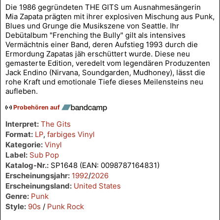
Die 1986 gegründeten THE GITS um Ausnahmesängerin
Mia Zapata prägten mit ihrer explosiven Mischung aus Punk,
Blues und Grunge die Musikszene von Seattle. Ihr
Debütalbum "Frenching the Bully" gilt als intensives
Vermächtnis einer Band, deren Aufstieg 1993 durch die
Ermordung Zapatas jäh erschüttert wurde. Diese neu
gemasterte Edition, veredelt vom legendären Produzenten
Jack Endino (Nirvana, Soundgarden, Mudhoney), lässt die
rohe Kraft und emotionale Tiefe dieses Meilensteins neu
aufleben.
Probehören auf
Interpret:
The Gits
Format:
LP
,
farbiges Vinyl
Kategorie:
Vinyl
Label:
Sub Pop
Katalog-Nr.:
SP1648 (EAN: 0098787164831)
Erscheinungsjahr:
1992
/
2026
Erscheinungsland:
United States
Genre:
Punk
Style:
90s
/
Punk Rock