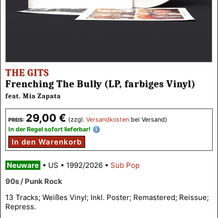
THE GITS
Frenching The Bully (LP, farbiges Vinyl)
feat. Mia Zapata
29,00 €
(zzgl.
Versandkosten
bei Versand)
PREIS:
In der Regel sofort lieferbar!
In den Warenkorb
Neuware
•
US
•
1992/2026
•
Sub Pop
90s / Punk Rock
13 Tracks; Weißes Vinyl; Inkl. Poster; Remastered; Reissue;
Repress.