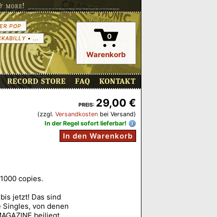
more! ___________________________
ER POP
0
CKABILLY
•
...
Warenkorb
RECORD STORE
FAQ
KONTAKT
29,00 €
PREIS:
(zzgl.
Versandkosten
bei Versand)
In der Regel sofort lieferbar!
In den Warenkorb
 1000 copies.
is jetzt! Das sind
e Singles, von denen
AGAZINE beiliegt.