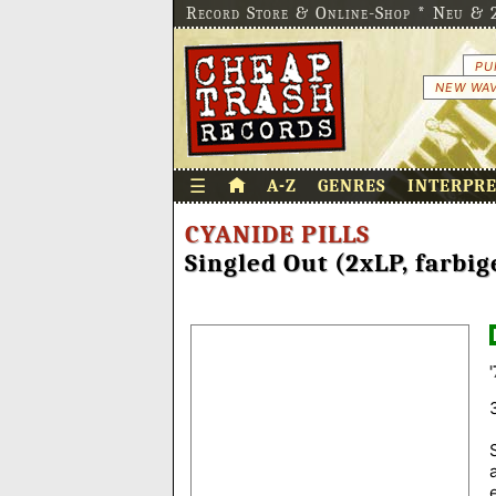
Record Store & Online-Shop * Neu & 2
PU
NEW WAV
☰
A-Z
GENRES
INTERPR
CYANIDE PILLS
Singled Out (2xLP, farbig