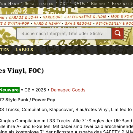
nd Hand * Schallplatten * CDs * DVDs * Bücher * Fanzines & 
MOD & POW
•
ALTERNATIVE & INDIE
•
HARDCORE
•
GARAGE & LO-FI
•
NK
E & SYNTH-POP
•
HARD & HEAVY
•
SKA & REGGAE
•
PSYCHOBILLY & RO
ETEN
LABELS
es Vinyl, FOC)
Neuware
•
GB
•
2026
•
Damaged Goods
'77 Style Punk / Power Pop
33 Tracks; Compilation; Klappcover; Blau/rotes Vinyl; Limited to
Singles Compilation mit 33 Tracks! Alle 7"-Singles der UK-Band b
alle ihre A- und B-Seiten! Mit dabei sind zwei bald erscheinend
eine als kostenlose 7" der nächsten Ausgabe des SAFETY PIN M