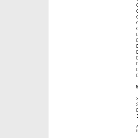
D
A
f