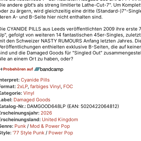
Die andere gibt's als streng limitierte Lathe-Cut-7". Um Komplet
oder zu ärgern, wird gleichzeitig eine dritte (Standard-)7"-Single
deren A- und B-Seite hier nicht enthalten sind.
Die CYANIDE PILLS aus Leeds veröffentlichten 2009 ihre erste 7
Up", gefolgt von weiteren 14 fantastischen 45er-Singles, zuletzt
mit den Schweizer NASTY RUMOURS Anfang letzten Jahres. Die
Veröffentlichungen enthielten exklusive B-Seiten, die auf kein
sind und die Damaged Goods für "Singled Out" zusammengestell
alle an einem Ort zu haben, oder?
Probehören auf
Interpret:
Cyanide Pills
Format:
2xLP
,
farbiges Vinyl
,
FOC
Kategorie:
Vinyl
Label:
Damaged Goods
Katalog-Nr.:
DAMGOOD648LP (EAN: 5020422064812)
Erscheinungsjahr:
2026
Erscheinungsland:
United Kingdom
Genre:
Punk
/
Mod & Power Pop
Style:
'77 Style Punk
/
Power Pop