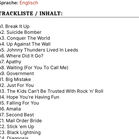
Sprache:
Englisch
TRACKLISTE / INHALT:
A1. Break It Up
A2. Suicide Bomber
A3. Conquer The World
A4. Up Against The Wall
A5. Johnny Thunders Lived In Leeds
A6. Where Did It Go?
A7. Apathy
A8. Waiting (For You To Call Me)
A9. Government
B1. Big Mistake
B2. Just For You
B3. The Kids Can’t Be Trusted With Rock ‘n’ Roll
B4. Hope You’re Having Fun
B5. Falling For You
B6. Amalia
B7. Second Best
C1. Mail Order Bride
C2. Stick ‘em Up
C3. Black Lightning
C4. Diagnosis