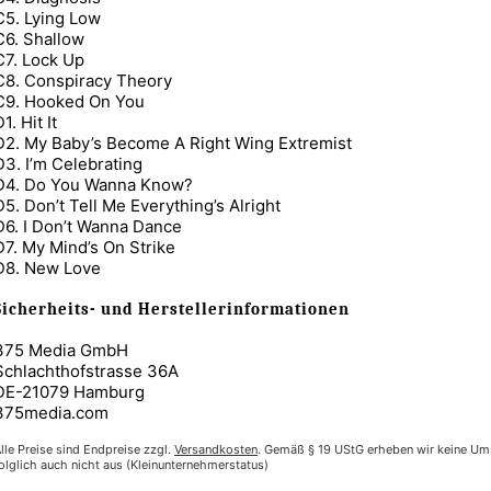
C5. Lying Low
C6. Shallow
C7. Lock Up
C8. Conspiracy Theory
C9. Hooked On You
1. Hit It
D2. My Baby’s Become A Right Wing Extremist
D3. I’m Celebrating
D4. Do You Wanna Know?
D5. Don’t Tell Me Everything’s Alright
D6. I Don’t Wanna Dance
D7. My Mind’s On Strike
D8. New Love
Sicherheits- und Herstellerinformationen
375 Media GmbH
Schlachthofstrasse 36A
DE-21079 Hamburg
375media.com
lle Preise sind Endpreise zzgl.
Versandkosten
. Gemäß § 19 UStG erheben wir keine Um
olglich auch nicht aus (Kleinunternehmerstatus)