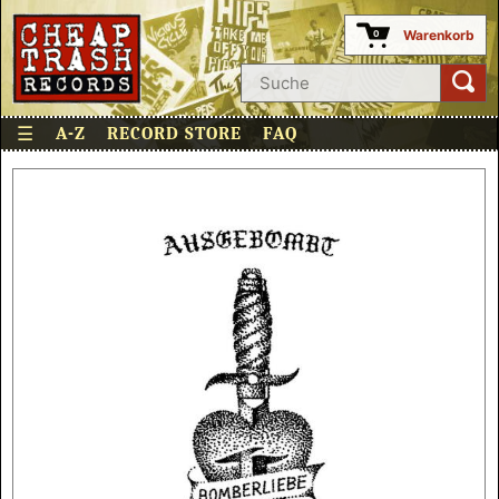
Warenkorb
0
☰
A-Z
RECORD STORE
FAQ