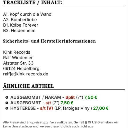
TRACKLISTE / INHALT:
A1. Kopf durch die Wand
A2. Bomberliebe
B1. Kolbe Forever
B2. Heidenheim
Sicherheits- und Herstellerinformationen
Kink Records
Ralf Wiedemer
Alstater Str. 33
69124 Heidelberg
ralf[at]kink-records.de
ÄHNLICHE ARTIKEL
AUSGEBOMBT
/
NAKAM
-
Split
(7")
7,50 €
AUSGEBOMBT
-
s/t
(7")
7,50 €
HYSTERESE
-
s/t (V)
(LP, farbiges Vinyl)
27,00 €
Alle Preise sind Endpreise zzgl.
Versandkosten
. Gemäß § 19 UStG erheben wir
keine Umsatzsteuer und weisen diese folglich auch nicht aus