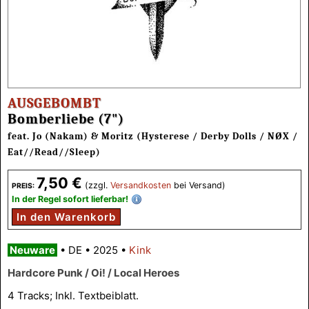
AUSGEBOMBT
Bomberliebe (7")
feat. Jo (Nakam) & Moritz (Hysterese / Derby Dolls / NØX /
Eat//Read//Sleep)
7,50 €
(zzgl.
Versandkosten
bei Versand)
PREIS:
In der Regel sofort lieferbar!
In den Warenkorb
Neuware
•
DE
•
2025
•
Kink
Hardcore Punk / Oi! / Local Heroes
4 Tracks; Inkl. Textbeiblatt.