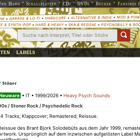
nd Hand * Schallplatten * CDs * DVDs * Bücher * Fanzines & 
MOD & POW
•
ALTERNATIVE & INDIE
•
HARDCORE
•
GARAGE & LO-FI
•
NK
E & SYNTH-POP
•
HARD & HEAVY
•
SKA & REGGAE
•
PSYCHOBILLY & RO
ETEN
LABELS
/ Stöner
Neuware
•
IT
•
1999/2026
•
Heavy Psych Sounds
90s / Stoner Rock / Psychedelic Rock
14 Tracks; Klappcover; Remastered; Reissue.
Reissue des Brant Bjork Solodebüts aus dem Jahr 1999, remas
Artwork. Ursprünglich auf dem inzwischen aufgelösten Label M
veröffentlicht.