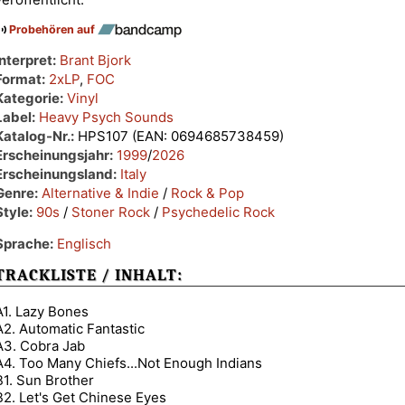
Probehören auf
Interpret:
Brant Bjork
Format:
2xLP
,
FOC
Kategorie:
Vinyl
Label:
Heavy Psych Sounds
Katalog-Nr.:
HPS107 (EAN: 0694685738459)
Erscheinungsjahr:
1999
/
2026
Erscheinungsland:
Italy
Genre:
Alternative & Indie
/
Rock & Pop
Style:
90s
/
Stoner Rock
/
Psychedelic Rock
Sprache:
Englisch
TRACKLISTE / INHALT:
A1. Lazy Bones
A2. Automatic Fantastic
A3. Cobra Jab
A4. Too Many Chiefs...Not Enough Indians
B1. Sun Brother
B2. Let's Get Chinese Eyes