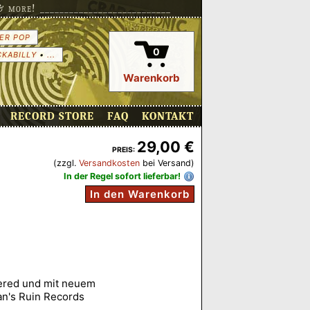
more! ___________________________
ER POP
0
CKABILLY
•
...
Warenkorb
RECORD STORE
FAQ
KONTAKT
29,00 €
PREIS:
(zzgl.
Versandkosten
bei Versand)
In der Regel sofort lieferbar!
In den Warenkorb
tered und mit neuem
an's Ruin Records