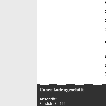
A
f
Unser Ladengeschäft
Anschrift:
Forststraße 166