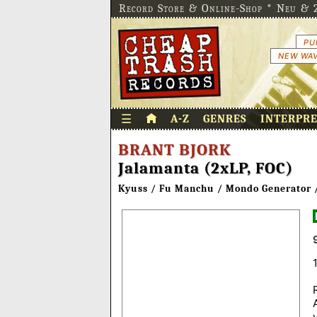
Record Store & Online-Shop * Neu & 2
PU
NEW WAV
☰
A-Z
GENRES
INTERPR
BRANT BJORK
Jalamanta (2xLP, FOC)
Kyuss / Fu Manchu / Mondo Generator 