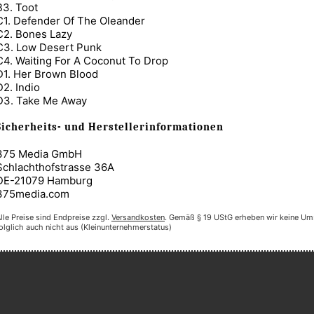
B3. Toot
C1. Defender Of The Oleander
C2. Bones Lazy
C3. Low Desert Punk
C4. Waiting For A Coconut To Drop
D1. Her Brown Blood
D2. Indio
D3. Take Me Away
Sicherheits- und Herstellerinformationen
375 Media GmbH
Schlachthofstrasse 36A
DE-21079 Hamburg
375media.com
lle Preise sind Endpreise zzgl.
Versandkosten
. Gemäß § 19 UStG erheben wir keine Um
olglich auch nicht aus (Kleinunternehmerstatus)