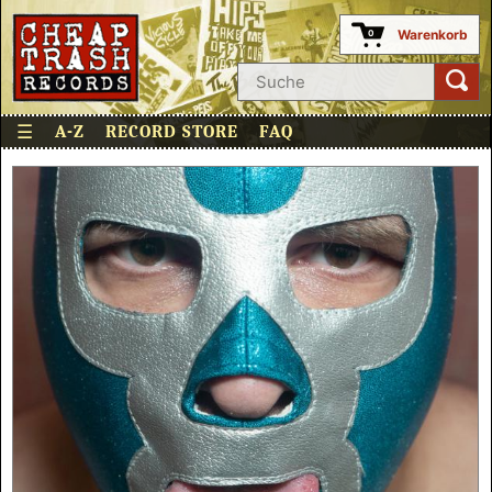
Warenkorb
0
☰
A-Z
RECORD STORE
FAQ