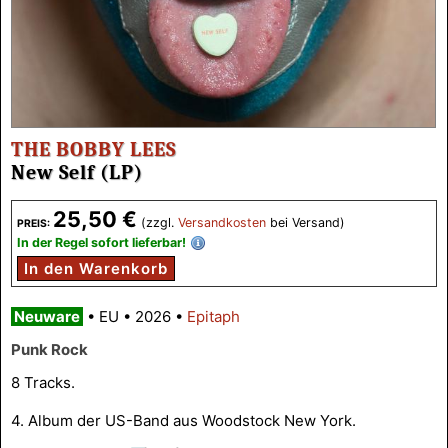
THE BOBBY LEES
New Self (LP)
25,50 €
(zzgl.
Versandkosten
bei Versand)
PREIS:
In der Regel sofort lieferbar!
In den Warenkorb
Neuware
•
EU
•
2026
•
Epitaph
Punk Rock
8 Tracks.
4. Album der US-Band aus Woodstock New York.