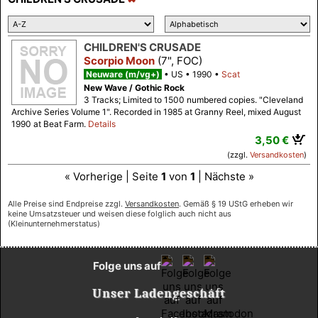
CHILDREN'S CRUSADE
Scorpio Moon
(7", FOC)
Neuware (m/vg+)
US
1990
Scat
New Wave / Gothic Rock
3 Tracks; Limited to 1500 numbered copies. "Cleveland
Archive Series Volume 1". Recorded in 1985 at Granny Reel, mixed August
1990 at Beat Farm.
Details
3,50 €
(zzgl.
Versandkosten
)
« Vorherige | Seite
1
von
1
| Nächste »
Alle Preise sind Endpreise zzgl.
Versandkosten
. Gemäß § 19 UStG erheben wir
keine Umsatzsteuer und weisen diese folglich auch nicht aus
(Kleinunternehmerstatus)
Folge uns auf
Unser Ladengeschäft