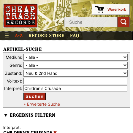
Warenkorb
0
☰
A-Z
RECORD STORE
FAQ
ARTIKEL-SUCHE
Medium:
Genre:
Zustand:
Volltext:
Interpret:
Suchen
» Erweiterte Suche
▼ ERGEBNIS FILTERN
Interpret:
CHILDREN'S CRUSADE