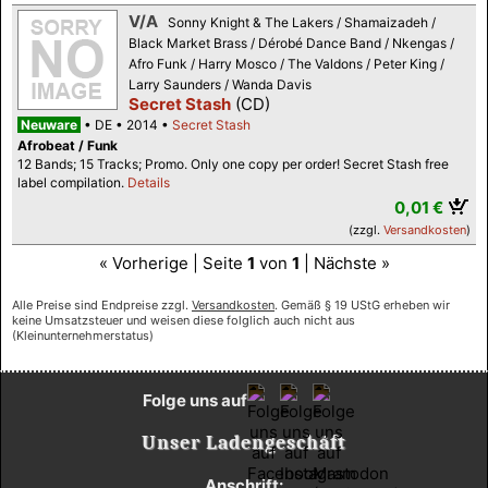
V/A
Sonny Knight & The Lakers / Shamaizadeh /
Black Market Brass / Dérobé Dance Band / Nkengas /
Afro Funk / Harry Mosco / The Valdons / Peter King /
Larry Saunders / Wanda Davis
Secret Stash
(CD)
Neuware
DE
2014
Secret Stash
Afrobeat / Funk
12 Bands; 15 Tracks; Promo. Only one copy per order! Secret Stash free
label compilation.
Details
0,01 €
(zzgl.
Versandkosten
)
« Vorherige | Seite
1
von
1
| Nächste »
Alle Preise sind Endpreise zzgl.
Versandkosten
. Gemäß § 19 UStG erheben wir
keine Umsatzsteuer und weisen diese folglich auch nicht aus
(Kleinunternehmerstatus)
Folge uns auf
Unser Ladengeschäft
Anschrift: