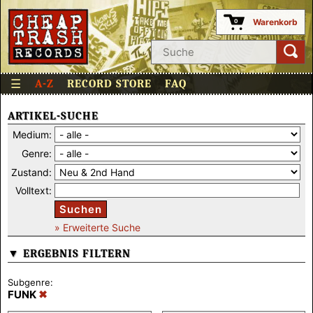
Warenkorb
0
☰
A-Z
RECORD STORE
FAQ
ARTIKEL-SUCHE
Medium:
Genre:
Zustand:
Volltext:
Suchen
» Erweiterte Suche
▼ ERGEBNIS FILTERN
Subgenre:
FUNK