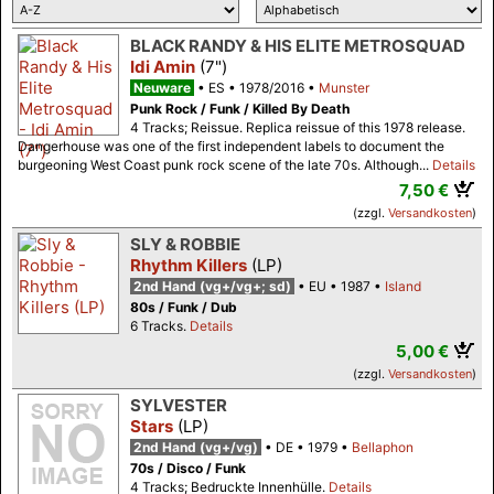
BLACK RANDY & HIS ELITE METROSQUAD
Idi Amin
(7")
Neuware
ES
1978/2016
Munster
Punk Rock / Funk / Killed By Death
4 Tracks; Reissue. Replica reissue of this 1978 release.
Dangerhouse was one of the first independent labels to document the
burgeoning West Coast punk rock scene of the late 70s. Although...
Details
7,50 €
(zzgl.
Versandkosten
)
SLY & ROBBIE
Rhythm Killers
(LP)
2nd Hand (vg+/vg+; sd)
EU
1987
Island
80s / Funk / Dub
6 Tracks.
Details
5,00 €
(zzgl.
Versandkosten
)
SYLVESTER
Stars
(LP)
2nd Hand (vg+/vg)
DE
1979
Bellaphon
70s / Disco / Funk
4 Tracks; Bedruckte Innenhülle.
Details