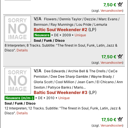
7,50 €
(zzgl.
Versandkosten
)
V/A
Flowers / Dennis Taylor / Dezzie / Marc Evans /
Bennson / Ray Munnings / Lou Pride / Lemuria
Baltic Soul Weekender #2
(LP)
Neuware
DE
2009
Unique
Soul / Funk / Disco
8 Interpreten; 8 Tracks. Subtitle: "The finest in Soul, Funk, Latin, Jazz &
Disco".
Details
17,50 €
(zzgl.
Versandkosten
)
V/A
Dee Edwards / Archie Bell & The Drells / CeCe
Peniston / Dee Dee Sharp Gamble / Wayne Brady /
Gloria Scott / Cool Million / Jean Carn / El Chicano / Ann
Sexton / Patryce Banks / Mario...
Baltic Soul Weekender #3
(LP)
Neuware (m/m-)
DE
2010
Unique
Soul / Funk / Disco
12 Interpreten; 12 Tracks. Subtitle: "The finest in Soul, Funk, Latin, Jazz &
Disco".
Details
17,50 €
(zzgl.
Versandkosten
)