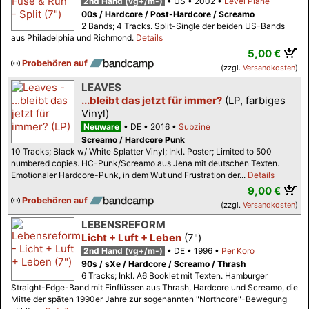
2nd Hand (vg+/m-)
US
2002
Level Plane
00s / Hardcore / Post-Hardcore / Screamo
2 Bands; 4 Tracks. Split-Single der beiden US-Bands
aus Philadelphia und Richmond.
Details
5,00 €
Probehören auf
(zzgl.
Versandkosten
)
LEAVES
...bleibt das jetzt für immer?
(LP, farbiges
Vinyl)
Neuware
DE
2016
Subzine
Screamo / Hardcore Punk
10 Tracks; Black w/ White Splatter Vinyl; Inkl. Poster; Limited to 500
numbered copies. HC-Punk/Screamo aus Jena mit deutschen Texten.
Emotionaler Hardcore-Punk, in dem Wut und Frustration der...
Details
9,00 €
Probehören auf
(zzgl.
Versandkosten
)
LEBENSREFORM
Licht + Luft + Leben
(7")
2nd Hand (vg+/m-)
DE
1996
Per Koro
90s / sXe / Hardcore / Screamo / Thrash
6 Tracks; Inkl. A6 Booklet mit Texten. Hamburger
Straight-Edge-Band mit Einflüssen aus Thrash, Hardcore und Screamo, die
Mitte der späten 1990er Jahre zur sogenannten "Northcore"-Bewegung