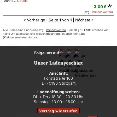
zählte....
Details
3,00 €
(zzgl.
Versandkosten
)
« Vorherige | Seite
1
von
1
| Nächste »
Alle Preise sind Endpreise zzgl.
Versandkosten
. Gemäß § 19 UStG erheben wir
keine Umsatzsteuer und weisen diese folglich auch nicht aus
(Kleinunternehmerstatus)
Folge uns auf
Unser Ladengeschäft
Anschrift:
Forststraße 166
D-70193 Stuttgart
Ladenöffnungszeiten:
Di. + Do.: 18.30 - 20.30 Uhr
Samstag: 13.00 - 16.00 Uhr
Vertrag widerrufen