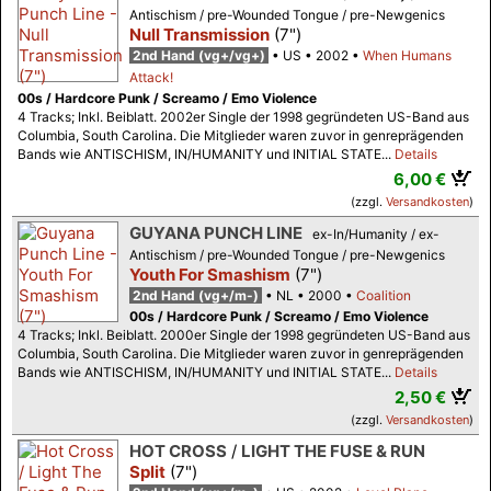
Antischism / pre-Wounded Tongue / pre-Newgenics
Null Transmission
(7")
2nd Hand (vg+/vg+)
US
2002
When Humans
Attack!
00s / Hardcore Punk / Screamo / Emo Violence
4 Tracks; Inkl. Beiblatt. 2002er Single der 1998 gegründeten US-Band aus
Columbia, South Carolina. Die Mitglieder waren zuvor in genreprägenden
Bands wie ANTISCHISM, IN/HUMANITY und INITIAL STATE...
Details
6,00 €
(zzgl.
Versandkosten
)
GUYANA PUNCH LINE
ex-In/Humanity / ex-
Antischism / pre-Wounded Tongue / pre-Newgenics
Youth For Smashism
(7")
2nd Hand (vg+/m-)
NL
2000
Coalition
00s / Hardcore Punk / Screamo / Emo Violence
4 Tracks; Inkl. Beiblatt. 2000er Single der 1998 gegründeten US-Band aus
Columbia, South Carolina. Die Mitglieder waren zuvor in genreprägenden
Bands wie ANTISCHISM, IN/HUMANITY und INITIAL STATE...
Details
2,50 €
(zzgl.
Versandkosten
)
HOT CROSS
/
LIGHT THE FUSE & RUN
Split
(7")