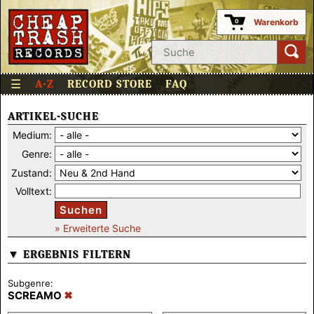
Warenkorb
0
☰
A-Z
RECORD STORE
FAQ
ARTIKEL-SUCHE
Medium:
Genre:
Zustand:
Volltext:
Suchen
» Erweiterte Suche
▼ ERGEBNIS FILTERN
Subgenre:
SCREAMO