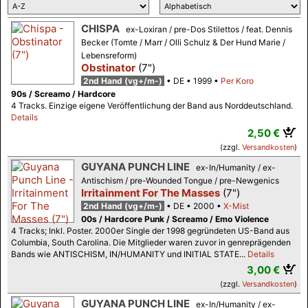
CHISPA
ex-Loxiran / pre-Dos Stilettos / feat. Dennis
Becker (Tomte / Marr / Olli Schulz & Der Hund Marie /
Lebensreform)
Obstinator
(7")
2nd Hand (vg+/m-)
DE
1999
Per Koro
90s / Screamo / Hardcore
4 Tracks. Einzige eigene Veröffentlichung der Band aus Norddeutschland.
Details
2,50 €
(zzgl.
Versandkosten
)
GUYANA PUNCH LINE
ex-In/Humanity / ex-
Antischism / pre-Wounded Tongue / pre-Newgenics
Irritainment For The Masses
(7")
2nd Hand (vg+/m-)
DE
2000
X-Mist
00s / Hardcore Punk / Screamo / Emo Violence
4 Tracks; Inkl. Poster. 2000er Single der 1998 gegründeten US-Band aus
Columbia, South Carolina. Die Mitglieder waren zuvor in genreprägenden
Bands wie ANTISCHISM, IN/HUMANITY und INITIAL STATE...
Details
3,00 €
(zzgl.
Versandkosten
)
GUYANA PUNCH LINE
ex-In/Humanity / ex-