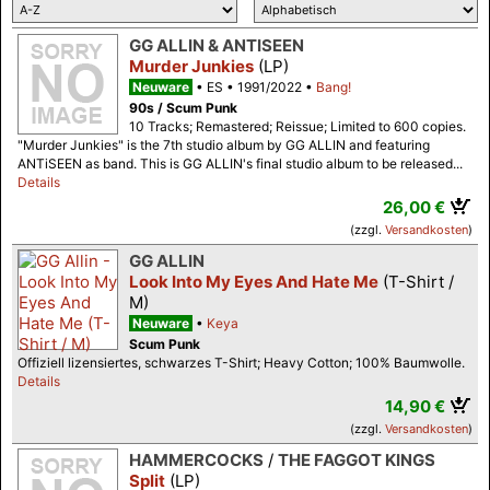
GG ALLIN & ANTISEEN
Murder Junkies
(LP)
Neuware
ES
1991/2022
Bang!
90s / Scum Punk
10 Tracks; Remastered; Reissue; Limited to 600 copies.
"Murder Junkies" is the 7th studio album by GG ALLIN and featuring
ANTiSEEN as band. This is GG ALLIN's final studio album to be released...
Details
26,00 €
(zzgl.
Versandkosten
)
GG ALLIN
Look Into My Eyes And Hate Me
(T-Shirt /
M)
Neuware
Keya
Scum Punk
Offiziell lizensiertes, schwarzes T-Shirt; Heavy Cotton; 100% Baumwolle.
Details
14,90 €
(zzgl.
Versandkosten
)
HAMMERCOCKS
/
THE FAGGOT KINGS
Split
(LP)