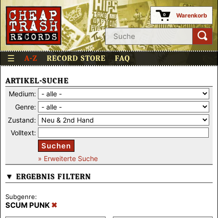
Warenkorb
0
☰
A-Z
RECORD STORE
FAQ
ARTIKEL-SUCHE
Medium:
Genre:
Zustand:
Volltext:
Suchen
» Erweiterte Suche
▼ ERGEBNIS FILTERN
Subgenre:
SCUM PUNK