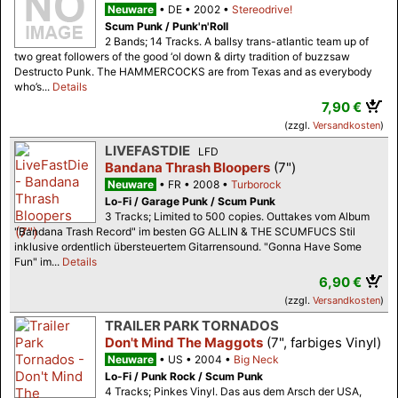
Neuware
DE
2002
Stereodrive!
Scum Punk / Punk'n'Roll
2 Bands; 14 Tracks. A ballsy trans-atlantic team up of
two great followers of the good ‘ol down & dirty tradition of buzzsaw
Destructo Punk. The HAMMERCOCKS are from Texas and as everybody
who’s...
Details
7,90 €
(zzgl.
Versandkosten
)
LIVEFASTDIE
LFD
Bandana Thrash Bloopers
(7")
Neuware
FR
2008
Turborock
Lo-Fi / Garage Punk / Scum Punk
3 Tracks; Limited to 500 copies. Outtakes vom Album
"Bandana Trash Record" im besten GG ALLIN & THE SCUMFUCS Stil
inklusive ordentlich übersteuertem Gitarrensound. "Gonna Have Some
Fun" im...
Details
6,90 €
(zzgl.
Versandkosten
)
TRAILER PARK TORNADOS
Don't Mind The Maggots
(7", farbiges Vinyl)
Neuware
US
2004
Big Neck
Lo-Fi / Punk Rock / Scum Punk
4 Tracks; Pinkes Vinyl. Das aus dem Arsch der USA,