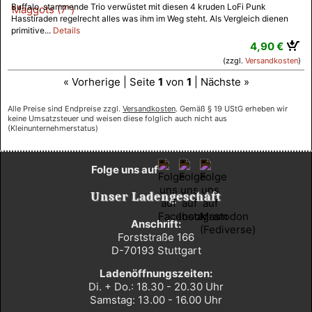
Buffalo, stammende Trio verwüstet mit diesen 4 kruden LoFi Punk
Hasstiraden regelrecht alles was ihm im Weg steht. Als Vergleich dienen
primitive...
Details
4,90 €
(zzgl.
Versandkosten
)
« Vorherige | Seite
1
von
1
| Nächste »
Alle Preise sind Endpreise zzgl.
Versandkosten
. Gemäß § 19 UStG erheben wir
keine Umsatzsteuer und weisen diese folglich auch nicht aus
(Kleinunternehmerstatus)
Folge uns auf
Unser Ladengeschäft
Anschrift:
Forststraße 166
D-70193 Stuttgart
Ladenöffnungszeiten:
Di. + Do.: 18.30 - 20.30 Uhr
Samstag: 13.00 - 16.00 Uhr