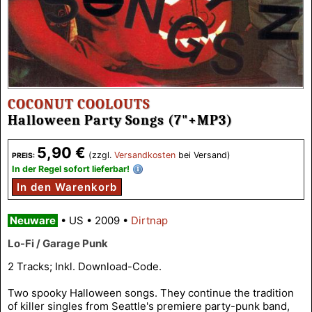
COCONUT COOLOUTS
Halloween Party Songs (7"+MP3)
5,90 €
(zzgl.
Versandkosten
bei Versand)
PREIS:
In der Regel sofort lieferbar!
In den Warenkorb
Neuware
•
US
•
2009
•
Dirtnap
Lo-Fi / Garage Punk
2 Tracks; Inkl. Download-Code.
Two spooky Halloween songs. They continue the tradition
of killer singles from Seattle's premiere party-punk band,