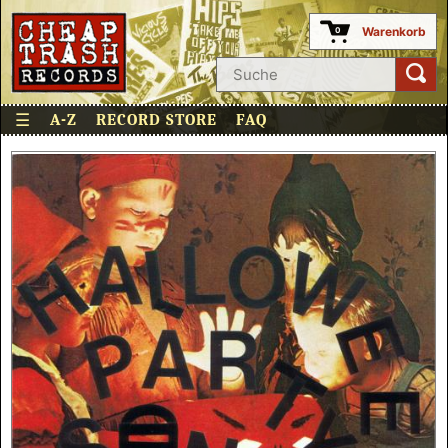
Warenkorb
0
☰
A-Z
RECORD STORE
FAQ