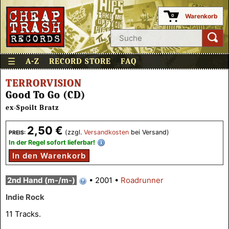
Warenkorb
0
☰
A-Z
RECORD STORE
FAQ
TERRORVISION
Good To Go (CD)
ex-Spoilt Bratz
2,50 €
(zzgl.
Versandkosten
bei Versand)
PREIS:
In der Regel sofort lieferbar!
In den Warenkorb
2nd Hand (m-/m-)
•
2001
•
Roadrunner
Indie Rock
11 Tracks.