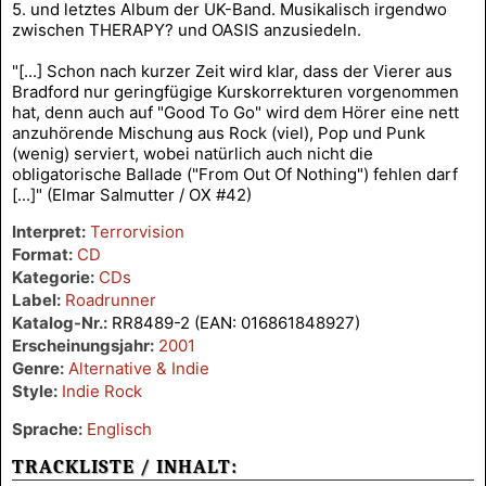
5. und letztes Album der UK-Band. Musikalisch irgendwo
zwischen THERAPY? und OASIS anzusiedeln.
"[...] Schon nach kurzer Zeit wird klar, dass der Vierer aus
Bradford nur geringfügige Kurskorrekturen vorgenommen
hat, denn auch auf "Good To Go" wird dem Hörer eine nett
anzuhörende Mischung aus Rock (viel), Pop und Punk
(wenig) serviert, wobei natürlich auch nicht die
obligatorische Ballade ("From Out Of Nothing") fehlen darf
[...]" (Elmar Salmutter / OX #42)
Interpret:
Terrorvision
Format:
CD
Kategorie:
CDs
Label:
Roadrunner
Katalog-Nr.:
RR8489-2 (EAN: 016861848927)
Erscheinungsjahr:
2001
Genre:
Alternative & Indie
Style:
Indie Rock
Sprache:
Englisch
TRACKLISTE / INHALT: