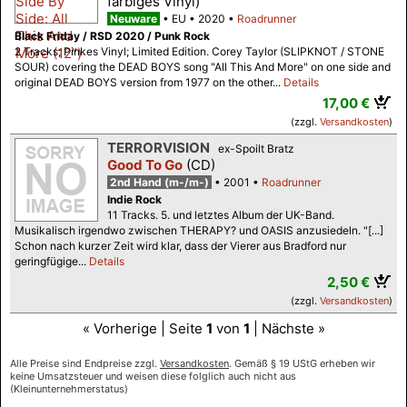
farbiges Vinyl)
Neuware
EU
2020
Roadrunner
Black Friday / RSD 2020 / Punk Rock
2 Tracks; Pinkes Vinyl; Limited Edition. Corey Taylor (SLIPKNOT / STONE
SOUR) covering the DEAD BOYS song "All This And More" on one side and
original DEAD BOYS version from 1977 on the other...
Details
17,00 €
(zzgl.
Versandkosten
)
TERRORVISION
ex-Spoilt Bratz
Good To Go
(CD)
2nd Hand (m-/m-)
2001
Roadrunner
Indie Rock
11 Tracks. 5. und letztes Album der UK-Band.
Musikalisch irgendwo zwischen THERAPY? und OASIS anzusiedeln. "[...]
Schon nach kurzer Zeit wird klar, dass der Vierer aus Bradford nur
geringfügige...
Details
2,50 €
(zzgl.
Versandkosten
)
« Vorherige | Seite
1
von
1
| Nächste »
Alle Preise sind Endpreise zzgl.
Versandkosten
. Gemäß § 19 UStG erheben wir
keine Umsatzsteuer und weisen diese folglich auch nicht aus
(Kleinunternehmerstatus)