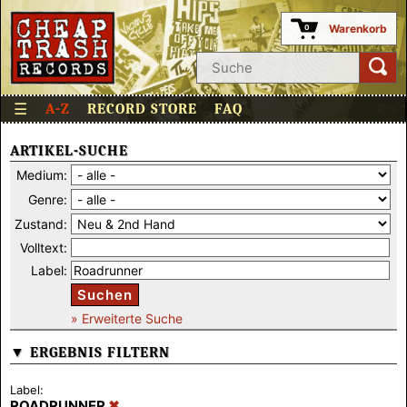
Warenkorb
0
☰
A-Z
RECORD STORE
FAQ
ARTIKEL-SUCHE
Medium:
Genre:
Zustand:
Volltext:
Label:
Suchen
» Erweiterte Suche
▼ ERGEBNIS FILTERN
Label:
ROADRUNNER