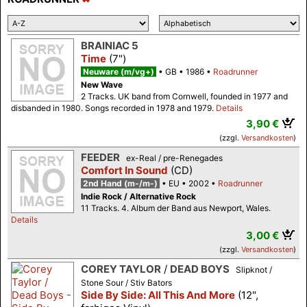
BRAINIAC 5
Time
(7")
Neuware (m/vg+)
GB
1986
Roadrunner
New Wave
2 Tracks. UK band from Cornwell, founded in 1977 and
disbanded in 1980. Songs recorded in 1978 and 1979.
Details
3,90 €
(zzgl.
Versandkosten
)
FEEDER
ex-Real / pre-Renegades
Comfort In Sound
(CD)
2nd Hand (m-/m-)
EU
2002
Roadrunner
Indie Rock / Alternative Rock
11 Tracks. 4. Album der Band aus Newport, Wales.
Details
3,00 €
(zzgl.
Versandkosten
)
COREY TAYLOR
/
DEAD BOYS
Slipknot /
Stone Sour / Stiv Bators
Side By Side: All This And More
(12",