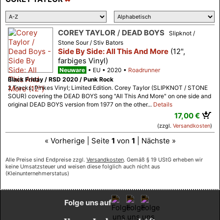
COREY TAYLOR
/
DEAD BOYS
Slipknot /
Stone Sour / Stiv Bators
Side By Side: All This And More
(12",
farbiges Vinyl)
Neuware
EU
2020
Roadrunner
Black Friday / RSD 2020 / Punk Rock
2 Tracks; Pinkes Vinyl; Limited Edition. Corey Taylor (SLIPKNOT / STONE
SOUR) covering the DEAD BOYS song "All This And More" on one side and
original DEAD BOYS version from 1977 on the other...
Details
17,00 €
(zzgl.
Versandkosten
)
« Vorherige | Seite
1
von
1
| Nächste »
Alle Preise sind Endpreise zzgl.
Versandkosten
. Gemäß § 19 UStG erheben wir
keine Umsatzsteuer und weisen diese folglich auch nicht aus
(Kleinunternehmerstatus)
Folge uns auf