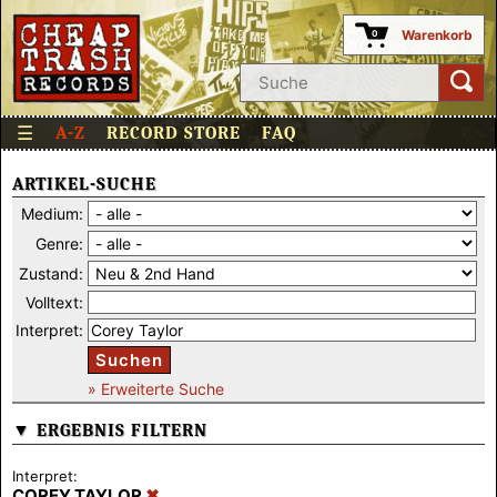
Warenkorb
0
☰
A-Z
RECORD STORE
FAQ
ARTIKEL-SUCHE
Medium:
Genre:
Zustand:
Volltext:
Interpret:
Suchen
» Erweiterte Suche
▼ ERGEBNIS FILTERN
Interpret:
COREY TAYLOR